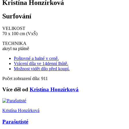
Kristína Honzírková
Surfování
VELIKOST
70 x 100 cm (VxŠ)
TECHNIKA
akryl na plátně
Poštovné a balné v ceně.
Vrácení díla ve 14denní lhůtě.
Možnost vidět dílo před koupí.
Počet zobrazení díla: 911
Více děl od
Kristína Honzírková
Kristína Honzírková
Parašutisté