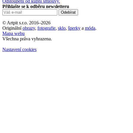
Odstoupení od kupní smlouvy.
Přihlašte se k odběru newsletteru
© Artpit s.r.o. 2016–2026
Originální
obrazy
,
fotografie
,
sklo
,
šperky
a
móda
.
Mapa webu
Všechna práva vyhrazena.
Nastavení cookies