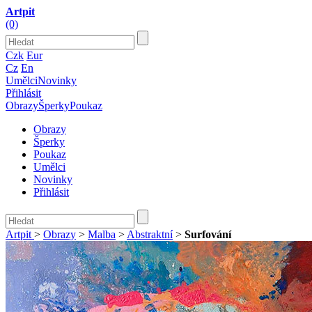
Artpit
(0)
Czk
Eur
Cz
En
Umělci
Novinky
Přihlásit
Obrazy
Šperky
Poukaz
Obrazy
Šperky
Poukaz
Umělci
Novinky
Přihlásit
Artpit
>
Obrazy
>
Malba
>
Abstraktní
>
Surfování