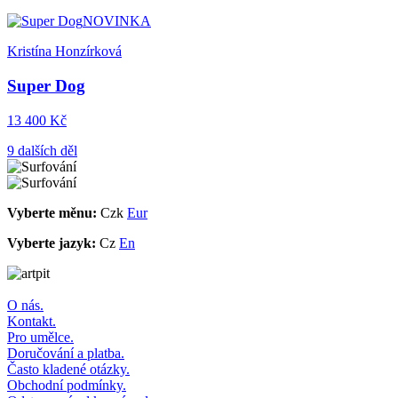
NOVINKA
Kristína Honzírková
Super Dog
13 400 Kč
9 dalších děl
Vyberte měnu:
Czk
Eur
Vyberte jazyk:
Cz
En
O nás.
Kontakt.
Pro umělce.
Doručování a platba.
Často kladené otázky.
Obchodní podmínky.