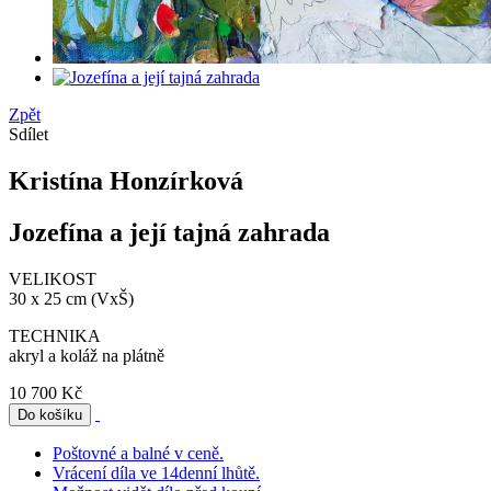
Zpět
Sdílet
Kristína Honzírková
Jozefína a její tajná zahrada
VELIKOST
30 x 25 cm (VxŠ)
TECHNIKA
akryl a koláž na plátně
10 700 Kč
Poštovné a balné v ceně.
Vrácení díla ve 14denní lhůtě.