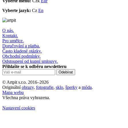
Vyberte měnu:
Czk
Eur
Vyberte jazyk:
Cz
En
O nás.
Kontakt.
Pro umělce.
Doručování a platba.
Často kladené otázky.
Obchodní podmínky.
Odstoupení od kupní smlouvy.
Přihlašte se k odběru newsletteru
© Artpit s.r.o. 2016–2026
Originální
obrazy
,
fotografie
,
sklo
,
šperky
a
móda
.
Mapa webu
Všechna práva vyhrazena.
Nastavení cookies