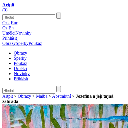
Artpit
(0)
Czk
Eur
Cz
En
Umělci
Novinky
Přihlásit
Obrazy
Šperky
Poukaz
Obrazy
Šperky
Poukaz
Umělci
Novinky
Přihlásit
Artpit
>
Obrazy
>
Malba
>
Abstraktní
>
Jozefína a její tajná
zahrada