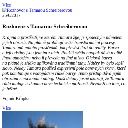
Více
25/6/2017
Rozhovor s Tamarou Schreiberovou
Krajina a prostředí, ve kterém Tamara žije, je společným námětem
jejích obrazů. Na plátně probíhají velké transformační procesy.
Tamara má mnoho prostředků, jak převést iluzi do reality. Barva
a její odstíny jsou jedním z nich. Použití světla naopak dává realitě
jinou atmosféru nebo ji převede na jiné místo. Olejová barva
na plátně je zřídka aplikována tradičními tahy. Nátěry by bylo lepší
slovo. Někdy Tamara používá expresivní pole barevných skvrn, které
pak kombinuje s vodopádem řídké barvy. Tento přístup dává jejím
obrazům emocionální náboj. Další detaily jasně ukazují, že Tamara
ráda maluje a zkoumá nové technické možnosti. Nezáleží na tom, co
je běžné.
Vojmír Křupka
Více