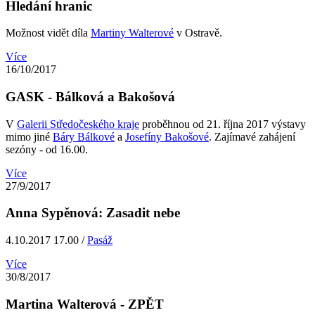
Hledání hranic
Možnost vidět díla
Martiny Walterové
v Ostravě.
Více
16/10/2017
GASK - Bálková a Bakošová
V
Galerii Středočeského kraje
proběhnou od 21. října 2017 výstavy
mimo jiné
Báry Bálkové
a
Josefíny Bakošové
. Zajímavé zahájení
sezóny - od 16.00.
Více
27/9/2017
Anna Sypěnová: Zasadit nebe
4.10.2017 17.00 /
Pasáž
Více
30/8/2017
Martina Walterová - ZPĚT