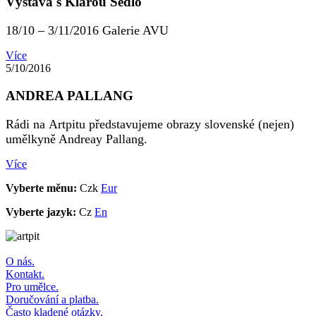
Výstava s Klárou Sedlo
18/10 – 3/11/2016 Galerie AVU
Více
5/10/2016
ANDREA PALLANG
Rádi na Artpitu představujeme obrazy slovenské (nejen)
umělkyně Andreay Pallang.
Více
Vyberte měnu:
Czk
Eur
Vyberte jazyk:
Cz
En
O nás.
Kontakt.
Pro umělce.
Doručování a platba.
Často kladené otázky.