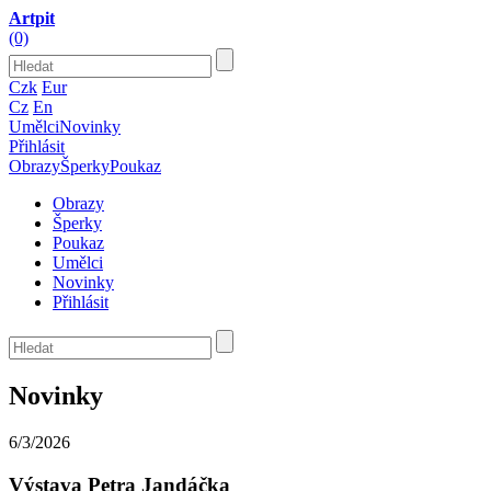
Artpit
(0)
Czk
Eur
Cz
En
Umělci
Novinky
Přihlásit
Obrazy
Šperky
Poukaz
Obrazy
Šperky
Poukaz
Umělci
Novinky
Přihlásit
Novinky
6/3/2026
Výstava Petra Jandáčka