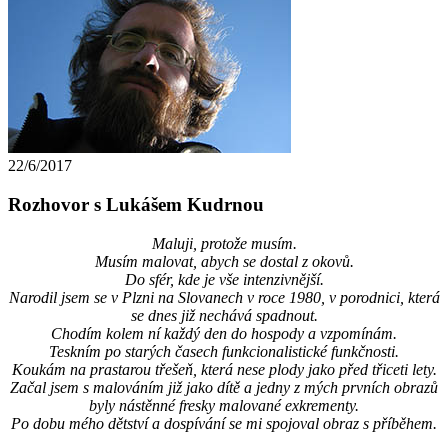
22/6/2017
Rozhovor s Lukášem Kudrnou
Maluji, protože musím.
Musím malovat, abych se dostal z okovů.
Do sfér, kde je vše intenzivnější.
Narodil jsem se v Plzni na Slovanech v roce 1980, v porodnici, která
se dnes již nechává spadnout.
Chodím kolem ní každý den do hospody a vzpomínám.
Teskním po starých časech funkcionalistické funkčnosti.
Koukám na prastarou třešeň, která nese plody jako před třiceti lety.
Začal jsem s malováním již jako dítě a jedny z mých prvních obrazů
byly nástěnné fresky malované exkrementy.
Po dobu mého dětství a dospívání se mi spojoval obraz s příběhem.