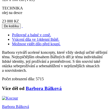
TECHNIKA
olej na desce
23 000 Kč
Poštovné a balné v ceně.
Vrácení díla ve 14denní lhůtě.
Možnost vidět dílo před koupí.
Barbora vytváří ucelené koncepty, které vždy sledují určité stěžejní
téma. Nejtypičtějším obsahem Bářiných děl je téma individuální
lidské identity, její prožívání a proměnlivost. S tím souvisí také
otázka sebeprožívání a sebenahlížení v nejrůznějších situacích
a souvislostech.
Počet zobrazení díla: 5715
Více děl od
Barbora Bálková
Barbora Bálková