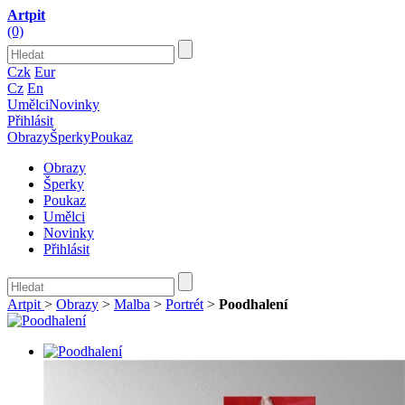
Artpit
(0)
Czk
Eur
Cz
En
Umělci
Novinky
Přihlásit
Obrazy
Šperky
Poukaz
Obrazy
Šperky
Poukaz
Umělci
Novinky
Přihlásit
Artpit
>
Obrazy
>
Malba
>
Portrét
>
Poodhalení