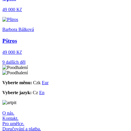
49 000 Kč
Barbora Bálková
Pštros
49 000 Kč
9 dalších děl
Vyberte měnu:
Czk
Eur
Vyberte jazyk:
Cz
En
O nás.
Kontakt.
Pro umělce.
Doručování a platba.