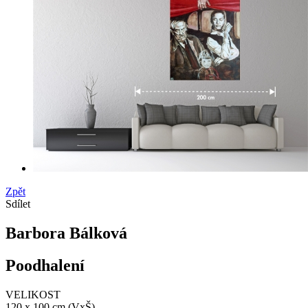
Zpět
Sdílet
Barbora Bálková
Poodhalení
VELIKOST
120 x 100 cm (VxŠ)