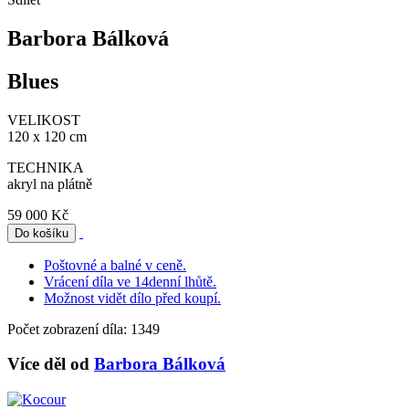
Barbora Bálková
Blues
VELIKOST
120 x 120 cm
TECHNIKA
akryl na plátně
59 000 Kč
Poštovné a balné v ceně.
Vrácení díla ve 14denní lhůtě.
Možnost vidět dílo před koupí.
Počet zobrazení díla: 1349
Více děl od
Barbora Bálková