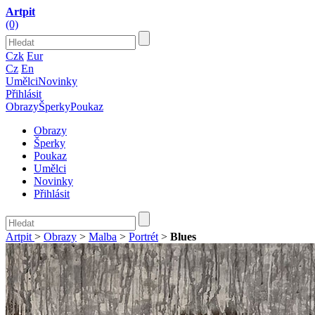
Artpit
(0)
Czk
Eur
Cz
En
Umělci
Novinky
Přihlásit
Obrazy
Šperky
Poukaz
Obrazy
Šperky
Poukaz
Umělci
Novinky
Přihlásit
Artpit
>
Obrazy
>
Malba
>
Portrét
>
Blues