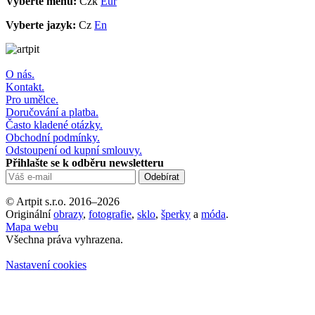
Vyberte měnu:
Czk
Eur
Vyberte jazyk:
Cz
En
O nás.
Kontakt.
Pro umělce.
Doručování a platba.
Často kladené otázky.
Obchodní podmínky.
Odstoupení od kupní smlouvy.
Přihlašte se k odběru newsletteru
© Artpit s.r.o. 2016–2026
Originální
obrazy
,
fotografie
,
sklo
,
šperky
a
móda
.
Mapa webu
Všechna práva vyhrazena.
Nastavení cookies