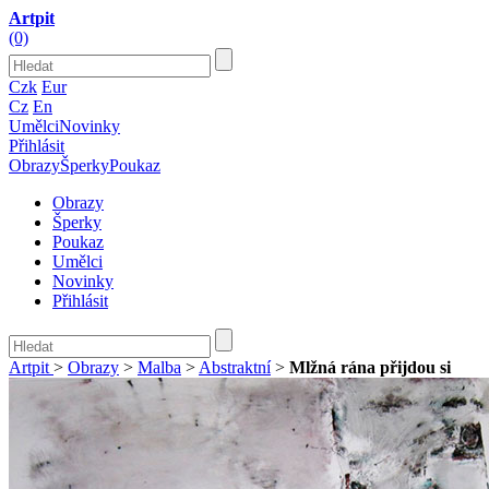
Artpit
(0)
Czk
Eur
Cz
En
Umělci
Novinky
Přihlásit
Obrazy
Šperky
Poukaz
Obrazy
Šperky
Poukaz
Umělci
Novinky
Přihlásit
Artpit
>
Obrazy
>
Malba
>
Abstraktní
>
Mlžná rána přijdou si