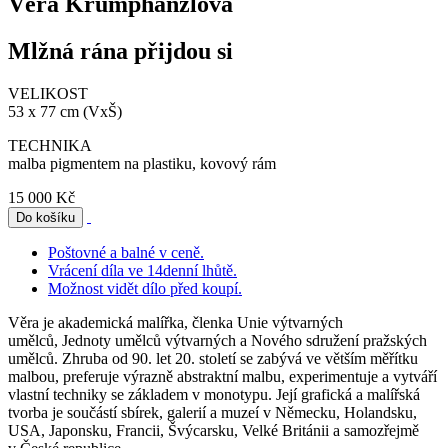
Věra Krumphanzlová
Mlžná rána přijdou si
VELIKOST
53 x 77 cm (VxŠ)
TECHNIKA
malba pigmentem na plastiku, kovový rám
15 000 Kč
Poštovné a balné v ceně.
Vrácení díla ve 14denní lhůtě.
Možnost vidět dílo před koupí.
Věra je akademická malířka, členka Unie výtvarných
umělců, Jednoty umělců výtvarných a Nového sdružení pražských
umělců. Zhruba od 90. let 20. století se zabývá ve větším měřítku
malbou, preferuje výrazně abstraktní malbu, experimentuje a vytváří
vlastní techniky se základem v monotypu. Její grafická a malířská
tvorba je součástí sbírek, galerií a muzeí v Německu, Holandsku,
USA, Japonsku, Francii, Švýcarsku, Velké Británii a samozřejmě