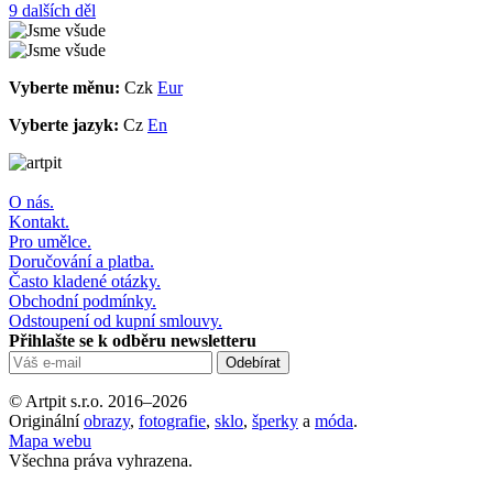
9 dalších děl
Vyberte měnu:
Czk
Eur
Vyberte jazyk:
Cz
En
O nás.
Kontakt.
Pro umělce.
Doručování a platba.
Často kladené otázky.
Obchodní podmínky.
Odstoupení od kupní smlouvy.
Přihlašte se k odběru newsletteru
© Artpit s.r.o. 2016–2026
Originální
obrazy
,
fotografie
,
sklo
,
šperky
a
móda
.
Mapa webu
Všechna práva vyhrazena.