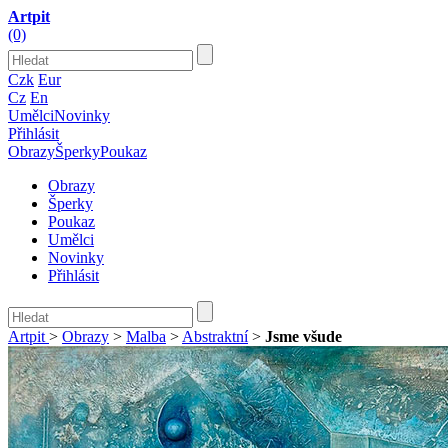
Artpit
(0)
Czk
Eur
Cz
En
Umělci
Novinky
Přihlásit
Obrazy
Šperky
Poukaz
Obrazy
Šperky
Poukaz
Umělci
Novinky
Přihlásit
Artpit
>
Obrazy
>
Malba
>
Abstraktní
>
Jsme všude