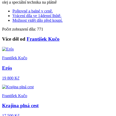
olej a speciální technika na plátně
Poštovné a balné v ceně.
Vrácení díla ve 14denní lhůtě.
Možnost vidět dílo před koupí.
Počet zobrazení díla: 771
Více děl od
František Kučo
František Kučo
Erós
19 800 Kč
František Kučo
Krajina plná cest
17 500 Kč