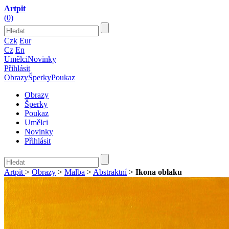
Artpit
(0)
Czk
Eur
Cz
En
Umělci
Novinky
Přihlásit
Obrazy
Šperky
Poukaz
Obrazy
Šperky
Poukaz
Umělci
Novinky
Přihlásit
Artpit
>
Obrazy
>
Malba
>
Abstraktní
>
Ikona oblaku