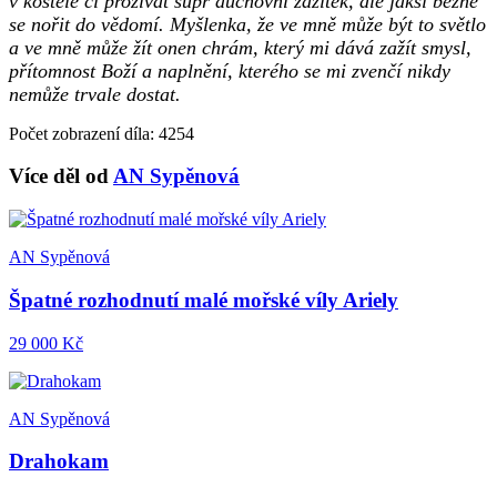
v kostele či prožívat supr duchovní zážitek, ale jaksi běžně
se nořit do vědomí. Myšlenka, že ve mně může být to světlo
a ve mně může žít onen chrám, který mi dává zažít smysl,
přítomnost Boží a naplnění, kterého se mi zvenčí nikdy
nemůže trvale dostat.
Počet zobrazení díla: 4254
Více děl od
AN Sypěnová
AN Sypěnová
Špatné rozhodnutí malé mořské víly Ariely
29 000 Kč
AN Sypěnová
Drahokam