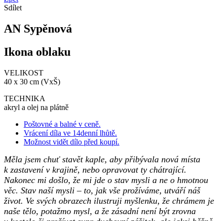
Sdílet
AN Sypěnová
Ikona oblaku
VELIKOST
40 x 30 cm (VxŠ)
TECHNIKA
akryl a olej na plátně
Poštovné a balné v ceně.
Vrácení díla ve 14denní lhůtě.
Možnost vidět dílo před koupí.
Měla jsem chuť stavět kaple, aby přibývala nová místa
k zastavení v krajině, nebo opravovat ty chátrající.
Nakonec mi došlo, že mi jde o stav mysli a ne o hmotnou
věc. Stav naší mysli – to, jak vše prožíváme, utváří náš
život. Ve svých obrazech ilustruji myšlenku, že chrámem je
naše tělo, potažmo mysl, a že zásadní není být zrovna