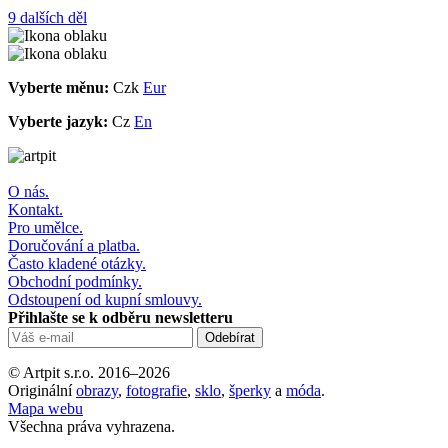
9 dalších děl
Vyberte měnu:
Czk
Eur
Vyberte jazyk:
Cz
En
O nás.
Kontakt.
Pro umělce.
Doručování a platba.
Často kladené otázky.
Obchodní podmínky.
Odstoupení od kupní smlouvy.
Přihlašte se k odběru newsletteru
© Artpit s.r.o. 2016–2026
Originální
obrazy
,
fotografie
,
sklo
,
šperky
a
móda
.
Mapa webu
Všechna práva vyhrazena.