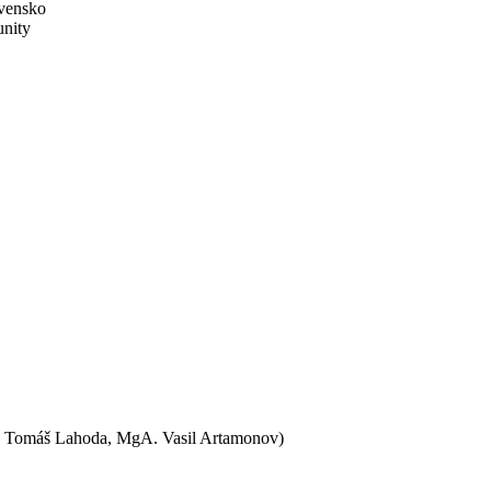
ovensko
unity
l. Tomáš Lahoda, MgA. Vasil Artamonov)