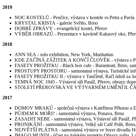
2019
NOC KOSTELŮ - Penčice, výstava v kostele sv.Petra a Pavla 
KRYSTAL KRISTA - galerie Světlo, Brno
DOBRÉ ZPRÁVY - evangelický kostel, Přerov
VÝBĚR OBRAZŮ - Prezentace v kavárně Kakaový oko, Přer
2018
ANN SEA - solo exhibition, New York, Manhattan
KDE ZAČÍNÁ ZÁŽITEK A KONČÍ ČLOVĚK - výstava s Petr
FASETY PROŽITKU - Black box cafe - Buranteatr, Brno, sam
PROSTUPY PROSTORU - samostatná výstava, Turistické info
FASETY PROŽITKU II - výstava v Tančírně, Račí údolí za Ja
TEMNÁ NOC 1945 - Výstavní síň Pasáž, Přerov, obrazy doprov
STOLETÍ PŘEROVSKA VE VÝTVARNÉM UMĚNÍ II. ČÁST - 1
2017
DOMOV MRAKŮ - společná výstava s Kateřinou Pěknou a Eliš
PŮJDEM K MOŘI?
- samostatná výstava, Ponava, Brno
ZASADIT NEBE - samostatná výstava, Výstavní síň Pasáž, Př
PRONIKÁNÍ - samostatná výstava, Velký sál Café Práh, Brno
NEJVĚTŠÍ PLÁTNA -
samostatná výstava ve foyer divadla 
IMAGO MUNDI - účast na italském projektu Obrazy světa, Lu