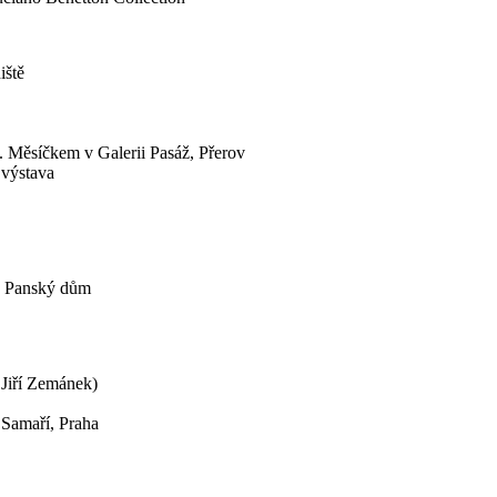
iště
. Měsíčkem v Galerii Pasáž, Přerov
 výstava
e Panský dům
 Jiří Zemánek)
Samaří, Praha