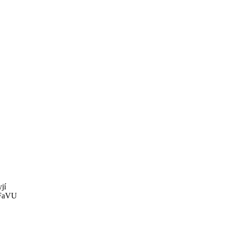
jí
 FaVU