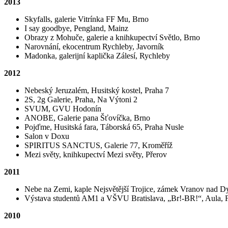
2013
Skyfalls, galerie Vitrínka FF Mu, Brno
I say goodbye, Pengland, Mainz
Obrazy z Mohuče, galerie a knihkupectví Světlo, Brno
Narovnání, ekocentrum Rychleby, Javorník
Madonka, galerijní kaplička Zálesí, Rychleby
2012
Nebeský Jeruzalém, Husitský kostel, Praha 7
2S, 2g Galerie, Praha, Na Výtoni 2
SVUM, GVU Hodonín
ANOBE, Galerie pana Šťovíčka, Brno
Pojďme, Husitská fara, Táborská 65, Praha Nusle
Salon v Doxu
SPIRITUS SANCTUS, Galerie 77, Kroměříž
Mezi světy, knihkupectví Mezi světy, Přerov
2011
Nebe na Zemi, kaple Nejsvětější Trojice, zámek Vranov nad Dy
Výstava studentů AM1 a VŠVU Bratislava, „Br!-BR!“, Aula,
2010