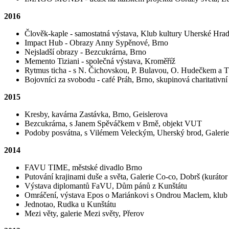
2016
Člověk-kaple - samostatná výstava, Klub kultury Uherské Hrad
Impact Hub - Obrazy Anny Sypěnové, Brno
Nejsladší obrazy - Bezcukrárna, Brno
Memento Tiziani - společná výstava, Kroměříž
Rytmus ticha - s N. Čichovskou, P. Bulavou, O. Hudečkem a T
Bojovníci za svobodu - café Práh, Brno, skupinová charitativní
2015
Kresby, kavárna Zastávka, Brno, Geislerova
Bezcukrárna, s Janem Spěváčkem v Brně, objekt VUT
Podoby posvátna, s Vilémem Veleckým, Uherský brod, Galeri
2014
FAVU TIME, městské divadlo Brno
Putování krajinami duše a světa, Galerie Co-co, Dobrš (kurátor
Výstava diplomantů FaVU, Dům pánů z Kunštátu
Omráčení, výstava Epos o Mariánkovi s Ondrou Maclem, klub 
Jednotao, Rudka u Kunštátu
Mezi věty, galerie Mezi světy, Přerov