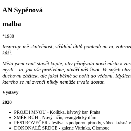
AN Sypěnová
malba
*1988
Inspiruje mě skutečnost, střídání úhlů pohledů na ni, zobra
kůží.
Měla jsem chuť stavět kaple, aby přibývala nová místa k zast
mysli – to, jak vše prožíváme, utváří náš život. Ve svých obr
duchovní zážitek, ale jaksi běžně se nořit do vědomí. Myšle
kterého se mi zvenčí nikdy nemůže trvale dostat.
Výstavy
2020
PROJDI MNOU - Kolíbka, kávový bar, Praha
SMĚR BŮH - Nový Jičín, evangelický dům
PESTROVEČER - festival s podporou přírody, vůbec krásná v
DOKONALÉ SRDCE - galerie Vitrínka, Olomouc