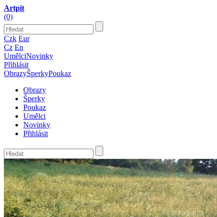
Artpit
(0)
Czk
Eur
Cz
En
Umělci
Novinky
Přihlásit
Obrazy
Šperky
Poukaz
Obrazy
Šperky
Poukaz
Umělci
Novinky
Přihlásit