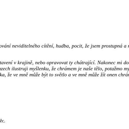
zování neviditelného cítění, hudba, pocit, že jsem prostupná
avení v krajině, nebo opravovat ty chátrající. Nakonec mi doš
azech ilustruji myšlenku, že chrámem je naše tělo, potažmo mys
nka, že ve mně může být to světlo a ve mně může žít onen chrá
ěc.