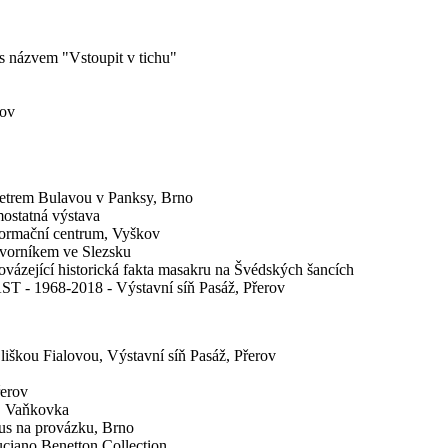
s názvem "Vstoupit v tichu"
ov
em Bulavou v Panksy, Brno
ostatná výstava
rmační centrum, Vyškov
vorníkem ve Slezsku
ázející historická fakta masakru na Švédských šancích
968-2018 - Výstavní síň Pasáž, Přerov
kou Fialovou, Výstavní síň Pasáž, Přerov
erov
, Vaňkovka
Hus na provázku, Brno
ciano Benetton Collection