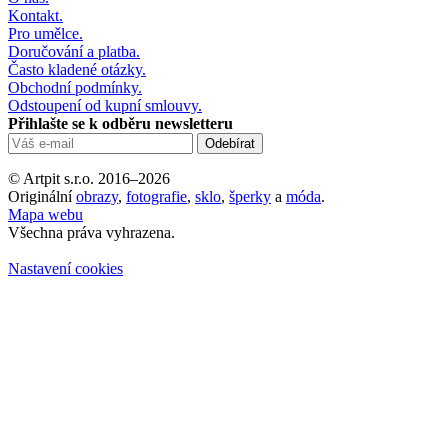
Kontakt.
Pro umělce.
Doručování a platba.
Často kladené otázky.
Obchodní podmínky.
Odstoupení od kupní smlouvy.
Přihlašte se k odběru newsletteru
© Artpit s.r.o. 2016–2026
Originální
obrazy
,
fotografie
,
sklo
,
šperky
a
móda
.
Mapa webu
Všechna práva vyhrazena.
Nastavení cookies