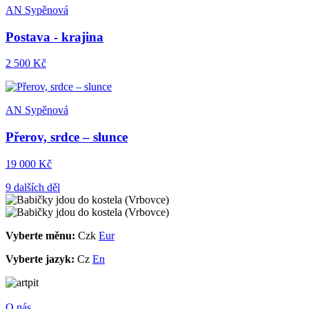
AN Sypěnová
Postava - krajina
2 500 Kč
AN Sypěnová
Přerov, srdce – slunce
19 000 Kč
9 dalších děl
Vyberte měnu:
Czk
Eur
Vyberte jazyk:
Cz
En
O nás.