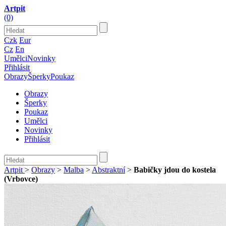
Artpit
(0)
Czk
Eur
Cz
En
Umělci
Novinky
Přihlásit
Obrazy
Šperky
Poukaz
Obrazy
Šperky
Poukaz
Umělci
Novinky
Přihlásit
Artpit
>
Obrazy
>
Malba
>
Abstraktní
>
Babičky jdou do kostela
(Vrbovce)