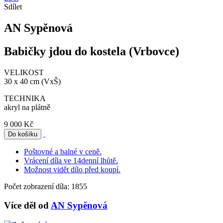
Sdílet
AN Sypěnová
Babičky jdou do kostela (Vrbovce)
VELIKOST
30 x 40 cm (VxŠ)
TECHNIKA
akryl na plátně
9 000 Kč
Poštovné a balné v ceně.
Vrácení díla ve 14denní lhůtě.
Možnost vidět dílo před koupí.
Počet zobrazení díla: 1855
Více děl od
AN Sypěnová