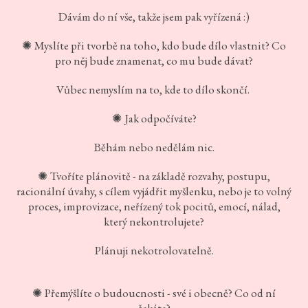
Dávám do ní vše, takže jsem pak vyřízená :)
Myslíte při tvorbě na toho, kdo bude dílo vlastnit? Co
✺
pro něj bude znamenat, co mu bude dávat?
Vůbec nemyslím na to, kde to dílo skončí.
Jak odpočíváte?
✺
Běhám nebo nedělám nic.
Tvoříte plánovitě - na základě rozvahy, postupu,
✺
racionální úvahy, s cílem vyjádřit myšlenku, nebo je to volný
proces, improvizace, neřízený tok pocitů, emocí, nálad,
který nekontrolujete?
Plánuji nekotrolovatelně.
Přemýšlíte o budoucnosti - své i obecně? Co od ní
✺