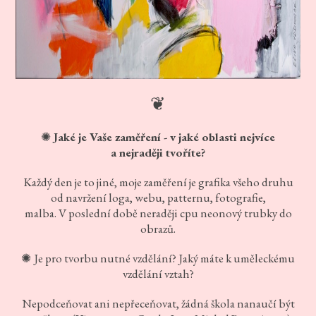
❦
Jaké je Vaše zaměření - v jaké oblasti nejvíce
✺
a nejraději tvoříte?
Každý den je to jiné, moje zaměření je grafika všeho druhu
od navržení loga, webu, patternu, fotografie,
malba. V poslední době neraději cpu neonový trubky do
obrazů.
Je pro tvorbu nutné vzdělání? Jaký máte k uměleckému
✺
vzdělání vztah?
Nepodceňovat ani nepřeceňovat, žádná škola nanaučí být