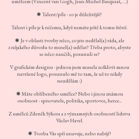
umělcem (Vincent van Gogh, Jean-Michel Basquiat, …)
Talent/píle - co je důležitější?
✺
Talent i píle je k ničemu, když nemáte ještě k tomu štěstí.
Je v oblasti tvorby něco, co jste nedělal(a) ráda, ale
✺
z nějakého důvodu to musel(a) udělat? Třeba proto, abyste
se něco naučili, posunuli se?
V grafickém designu - jednou jsem musela zošklivit mnou
navržené logo, posunulo mě to tam, že už to nikdy
neudělám :)
Máte oblíbeného umělce? Nebo i jinou známou
✺
osobnost - spisovatele, politika, sportovce, herce...
Z umělců Zdeněk Sýkora a z významných osobností lidstva
Václav Havel.
Tvorba Vás spíš unavuje, nebo nabíjí?
✺