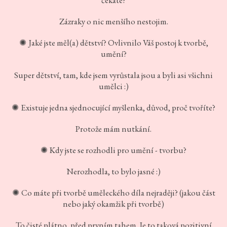
čekáte?
Zázraky o nic menšího nestojim.
Jaké jste měl(a) dětství? Ovlivnilo Váš postoj k tvorbě,
✺
umění?
Super dětství, tam, kde jsem vyrůstala jsou a byli asi všichni
umělci :)
Existuje jedna sjednocující myšlenka, důvod, proč tvoříte?
✺
Protože mám nutkání.
Kdy jste se rozhodli pro umění - tvorbu?
✺
Nerozhodla, to bylo jasné :)
Co máte při tvorbě uměleckého díla nejraději? (jakou část
✺
nebo jaký okamžik při tvorbě)
To čisté plátno, před prvním tahem. Je to taková pozitivní