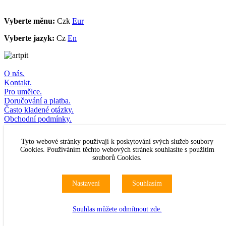
Vyberte měnu:
Czk
Eur
Vyberte jazyk:
Cz
En
O nás.
Kontakt.
Pro umělce.
Doručování a platba.
Často kladené otázky.
Obchodní podmínky.
Odstoupení od kupní smlouvy.
Přihlašte se k odběru newsletteru
Tyto webové stránky používají k poskytování svých služeb soubory
Cookies. Používáním těchto webových stránek souhlasíte s použitím
souborů Cookies.
© Artpit s.r.o. 2016–2026
Originální
obrazy
,
fotografie
,
sklo
,
šperky
a
móda
.
Mapa webu
Nastavení
Souhlasím
Všechna práva vyhrazena.
Souhlas můžete odmítnout zde.
Nastavení cookies