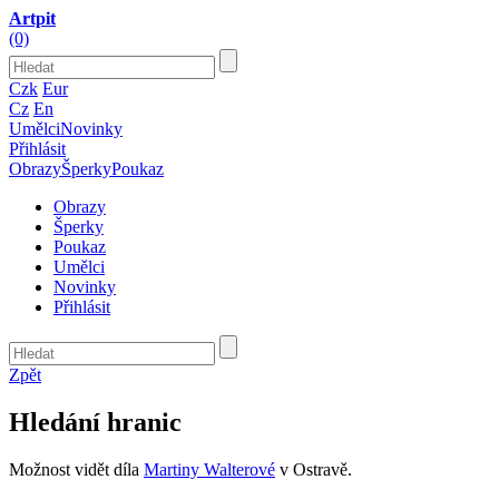
Artpit
(0)
Czk
Eur
Cz
En
Umělci
Novinky
Přihlásit
Obrazy
Šperky
Poukaz
Obrazy
Šperky
Poukaz
Umělci
Novinky
Přihlásit
Zpět
Hledání hranic
Možnost vidět díla
Martiny Walterové
v Ostravě.