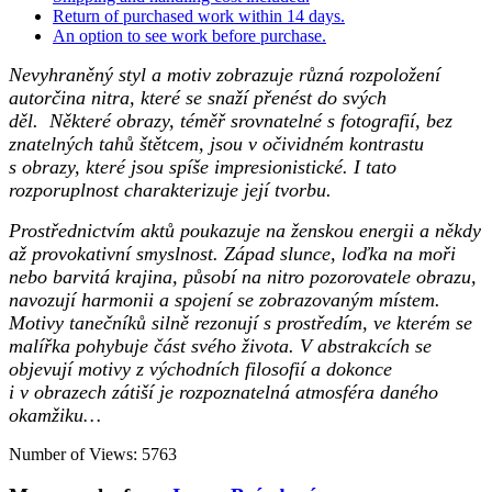
Return of purchased work within 14 days.
An option to see work before purchase.
Nevyhraněný styl a motiv zobrazuje různá rozpoložení
autorčina nitra, které se snaží přenést do svých
děl. Některé obrazy, téměř srovnatelné s fotografií, bez
znatelných tahů štětcem, jsou v očividném kontrastu
s obrazy, které jsou spíše impresionistické. I tato
rozporuplnost charakterizuje její tvorbu.
Prostřednictvím aktů poukazuje na ženskou energii a někdy
až provokativní smyslnost. Západ slunce, loďka na moři
nebo barvitá krajina, působí na nitro pozorovatele obrazu,
navozují harmonii a spojení se zobrazovaným místem.
Motivy tanečníků silně rezonují s prostředím, ve kterém se
malířka pohybuje část svého života. V abstrakcích se
objevují motivy z východních filosofií a dokonce
i v obrazech zátiší je rozpoznatelná atmosféra daného
okamžiku…
Number of Views: 5763