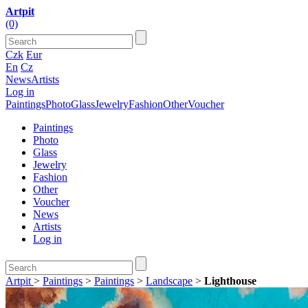
Artpit
(0)
Czk
Eur
En
Cz
News
Artists
Log in
Paintings
Photo
Glass
Jewelry
Fashion
Other
Voucher
Paintings
Photo
Glass
Jewelry
Fashion
Other
Voucher
News
Artists
Log in
Artpit
>
Paintings
>
Paintings
>
Landscape
>
Lighthouse