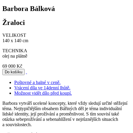
Barbora Bálková
Žraloci
VELIKOST
140 x 140 cm
TECHNIKA
olej na plátně
69 000 Kč
Poštovné a balné v ceně.
Vrácení díla ve 14denní lhůtě.
Možnost vidět dílo před koupí.
Barbora vytváří ucelené koncepty, které vždy sledují určité stěžejní
téma. Nejtypičtějším obsahem Bářiných děl je téma individuální
lidské identity, její prožívání a proměnlivost. S tím souvisí také
otázka sebeprožívání a sebenahlížení v nejrůznějších situacích
a souvislostech.