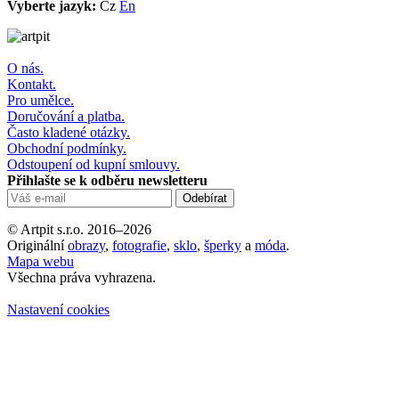
Vyberte jazyk:
Cz
En
O nás.
Kontakt.
Pro umělce.
Doručování a platba.
Často kladené otázky.
Obchodní podmínky.
Odstoupení od kupní smlouvy.
Přihlašte se k odběru newsletteru
© Artpit s.r.o. 2016–2026
Originální
obrazy
,
fotografie
,
sklo
,
šperky
a
móda
.
Mapa webu
Všechna práva vyhrazena.
Nastavení cookies