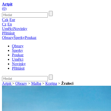
Artpit
(0)
Czk
Eur
Cz
En
Umělci
Novinky
Přihlásit
Obrazy
Šperky
Poukaz
Obrazy
Šperky
Poukaz
Umělci
Novinky
Přihlásit
Artpit
>
Obrazy
>
Malba
>
Krajina
>
Žraloci