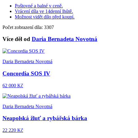
Poštovné a balné v ceně.
Vrácení díla ve 14denní lhůtě.
Možnost vidět dílo před koupí.
Počet zobrazení díla: 3307
Více děl od
Daria Bernadeta Novotná
Daria Bernadeta Novotná
Concordia SOS IV
62 000 Kč
Daria Bernadeta Novotná
Neapolská žluť a rybářská bárka
22 220 Kč