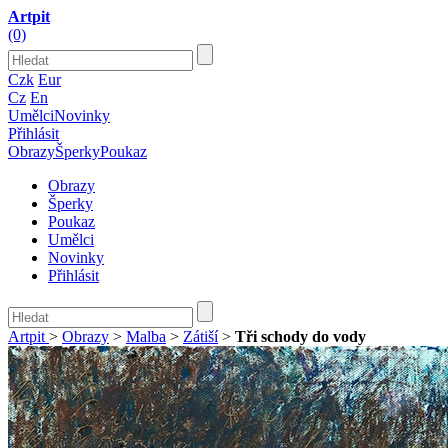
Artpit
(0)
Czk
Eur
Cz
En
Umělci
Novinky
Přihlásit
Obrazy
Šperky
Poukaz
Obrazy
Šperky
Poukaz
Umělci
Novinky
Přihlásit
Artpit
>
Obrazy
>
Malba
>
Zátiší
>
Tři schody do vody