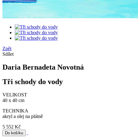
Zpět
Sdílet
Daria Bernadeta Novotná
Tři schody do vody
VELIKOST
40 x 40 cm
TECHNIKA
akryl a olej na plátně
5 552 Kč