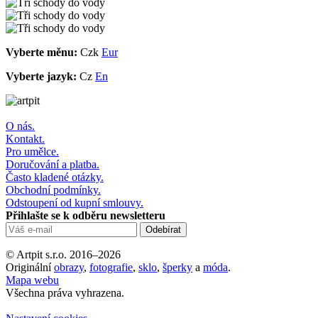
Vyberte měnu:
Czk
Eur
Vyberte jazyk:
Cz
En
O nás.
Kontakt.
Pro umělce.
Doručování a platba.
Často kladené otázky.
Obchodní podmínky.
Odstoupení od kupní smlouvy.
Přihlašte se k odběru newsletteru
© Artpit s.r.o. 2016–2026
Originální
obrazy
,
fotografie
,
sklo
,
šperky
a
móda
.
Mapa webu
Všechna práva vyhrazena.