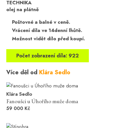
TECHNIKA
olej na plátně
Poštovné a balné v ceně.
Vrácení díla ve 14denní lhůtě.
Možnost vidět dílo před koupí.
Počet zobrazení díla: 922
Více děl od
Klára Sedlo
Klára Sedlo
Fanoušci u Úhořího muže doma
59 000 Kč