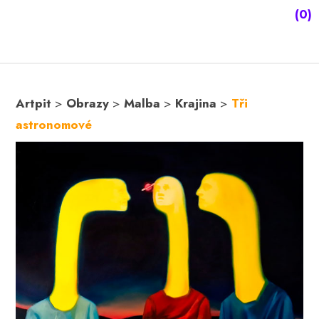
(0)
Artpit
>
Obrazy
>
Malba
>
Krajina
>
Tři
astronomové