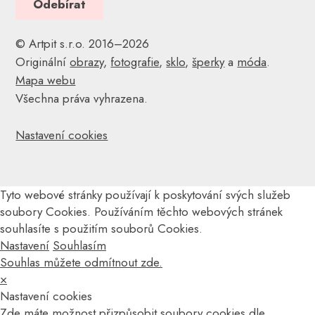
© Artpit s.r.o. 2016–2026
Originální
obrazy
,
fotografie
,
sklo
,
šperky
a
móda
.
Mapa webu
Všechna práva vyhrazena.
Nastavení cookies
Tyto webové stránky používají k poskytování svých služeb
soubory Cookies. Používáním těchto webových stránek
souhlasíte s použitím souborů Cookies.
Nastavení
Souhlasím
Souhlas můžete odmítnout zde.
×
Nastavení cookies
Zde máte možnost přizpůsobit soubory cookies dle