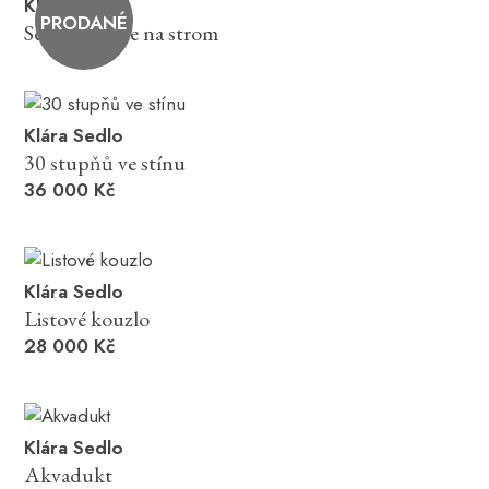
Klára Sedlo
PRODANÉ
Seskveč klepe na strom
Klára Sedlo
30 stupňů ve stínu
36 000 Kč
Klára Sedlo
Listové kouzlo
28 000 Kč
Klára Sedlo
Akvadukt