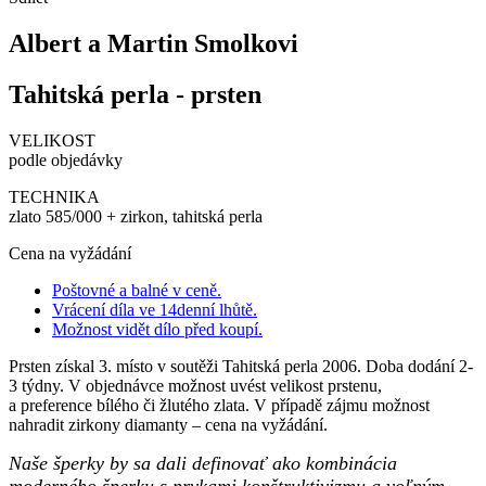
Albert a Martin Smolkovi
Tahitská perla - prsten
VELIKOST
podle objedávky
TECHNIKA
zlato 585/000 + zirkon, tahitská perla
Cena na vyžádání
Poštovné a balné v ceně.
Vrácení díla ve 14denní lhůtě.
Možnost vidět dílo před koupí.
Prsten získal 3. místo v soutěži Tahitská perla 2006. Doba dodání 2-
3 týdny. V objednávce možnost uvést velikost prstenu,
a preference bílého či žlutého zlata. V případě zájmu možnost
nahradit zirkony diamanty – cena na vyžádání.
Naše šperky by sa dali definovať ako kombinácia
moderného šperku s prvkami konštruktivizmu a voľným