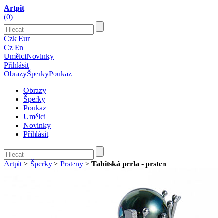
Artpit
(0)
Czk
Eur
Cz
En
Umělci
Novinky
Přihlásit
Obrazy
Šperky
Poukaz
Obrazy
Šperky
Poukaz
Umělci
Novinky
Přihlásit
Artpit
>
Šperky
>
Prsteny
>
Tahitská perla - prsten