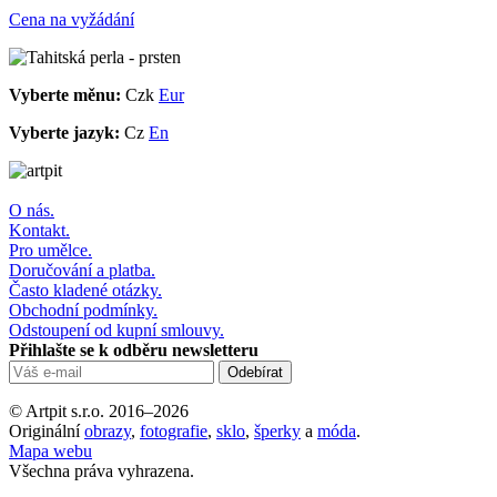
Cena na vyžádání
Vyberte měnu:
Czk
Eur
Vyberte jazyk:
Cz
En
O nás.
Kontakt.
Pro umělce.
Doručování a platba.
Často kladené otázky.
Obchodní podmínky.
Odstoupení od kupní smlouvy.
Přihlašte se k odběru newsletteru
© Artpit s.r.o. 2016–2026
Originální
obrazy
,
fotografie
,
sklo
,
šperky
a
móda
.
Mapa webu
Všechna práva vyhrazena.