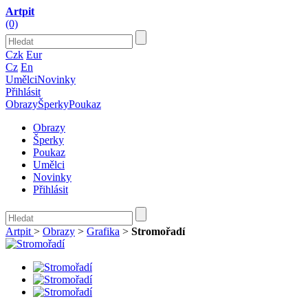
Artpit
(0)
Czk
Eur
Cz
En
Umělci
Novinky
Přihlásit
Obrazy
Šperky
Poukaz
Obrazy
Šperky
Poukaz
Umělci
Novinky
Přihlásit
Artpit
>
Obrazy
>
Grafika
>
Stromořadí