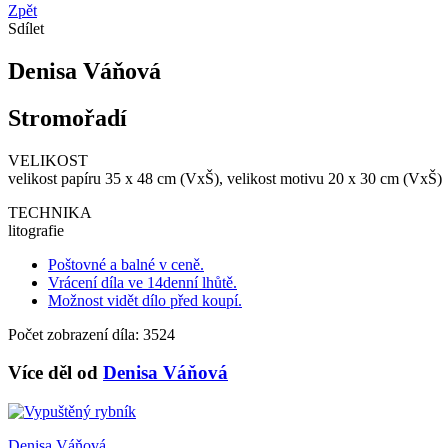
Zpět
Sdílet
Denisa Váňová
Stromořadí
VELIKOST
velikost papíru 35 x 48 cm (VxŠ), velikost motivu 20 x 30 cm (VxŠ)
TECHNIKA
litografie
Poštovné a balné v ceně.
Vrácení díla ve 14denní lhůtě.
Možnost vidět dílo před koupí.
Počet zobrazení díla: 3524
Více děl od
Denisa Váňová
Denisa Váňová