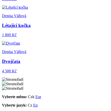
Denisa Váňová
Létající kočka
1 800 Kč
Denisa Váňová
Dvojčata
4 500 Kč
Vyberte měnu:
Czk
Eur
Vyberte jazyk:
Cz
En