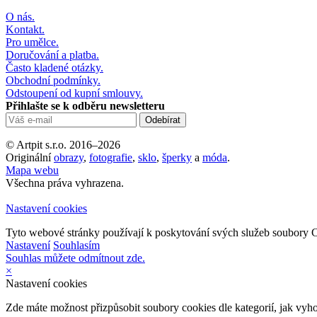
O nás.
Kontakt.
Pro umělce.
Doručování a platba.
Často kladené otázky.
Obchodní podmínky.
Odstoupení od kupní smlouvy.
Přihlašte se k odběru newsletteru
© Artpit s.r.o. 2016–2026
Originální
obrazy
,
fotografie
,
sklo
,
šperky
a
móda
.
Mapa webu
Všechna práva vyhrazena.
Nastavení cookies
Tyto webové stránky používají k poskytování svých služeb soubory C
Nastavení
Souhlasím
Souhlas můžete odmítnout zde.
×
Nastavení cookies
Zde máte možnost přizpůsobit soubory cookies dle kategorií, jak vyh