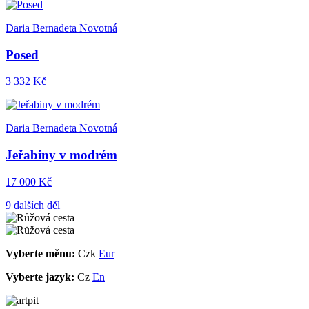
Daria Bernadeta Novotná
Posed
3 332 Kč
Daria Bernadeta Novotná
Jeřabiny v modrém
17 000 Kč
9 dalších děl
Vyberte měnu:
Czk
Eur
Vyberte jazyk:
Cz
En