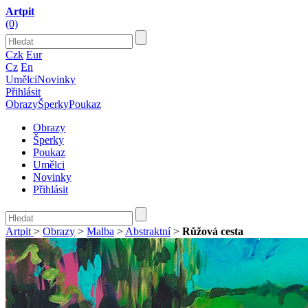
Artpit
(0)
Czk
Eur
Cz
En
Umělci
Novinky
Přihlásit
Obrazy
Šperky
Poukaz
Obrazy
Šperky
Poukaz
Umělci
Novinky
Přihlásit
Artpit
>
Obrazy
>
Malba
>
Abstraktní
>
Růžová cesta