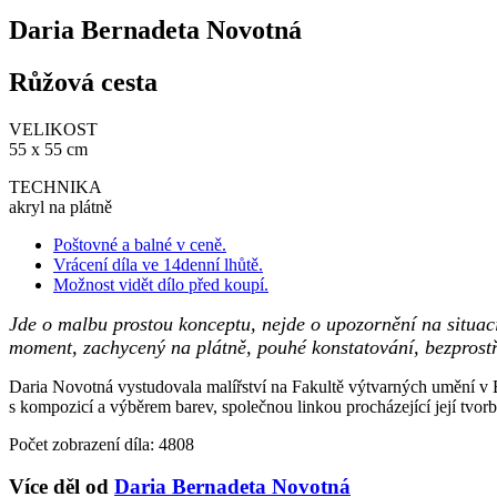
Daria Bernadeta Novotná
Růžová cesta
VELIKOST
55 x 55 cm
TECHNIKA
akryl na plátně
Poštovné a balné v ceně.
Vrácení díla ve 14denní lhůtě.
Možnost vidět dílo před koupí.
Jde o malbu prostou konceptu, nejde o upozornění na situaci,
moment, zachycený na plátně, pouhé konstatování, bezprost
Daria Novotná vystudovala malířství na Fakultě výtvarných umění v Br
s kompozicí a výběrem barev, společnou linkou procházející její tvorb
Počet zobrazení díla: 4808
Více děl od
Daria Bernadeta Novotná