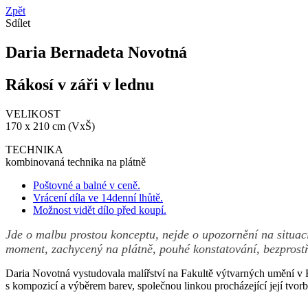
Zpět
Sdílet
Daria Bernadeta Novotná
Rákosí v záři v lednu
VELIKOST
170 x 210 cm (VxŠ)
TECHNIKA
kombinovaná technika na plátně
Poštovné a balné v ceně.
Vrácení díla ve 14denní lhůtě.
Možnost vidět dílo před koupí.
Jde o malbu prostou konceptu, nejde o upozornění na situaci,
moment, zachycený na plátně, pouhé konstatování, bezprost
Daria Novotná vystudovala malířství na Fakultě výtvarných umění v Br
s kompozicí a výběrem barev, společnou linkou procházející její tvorb