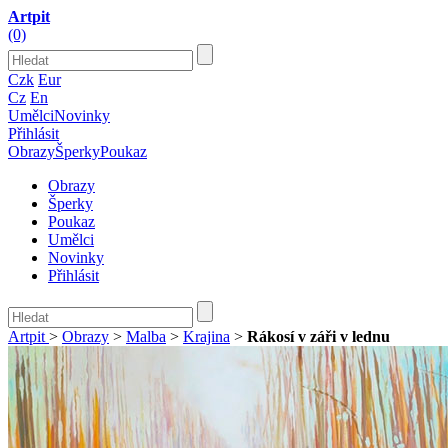
Artpit
(0)
Czk
Eur
Cz
En
Umělci
Novinky
Přihlásit
Obrazy
Šperky
Poukaz
Obrazy
Šperky
Poukaz
Umělci
Novinky
Přihlásit
Artpit
>
Obrazy
>
Malba
>
Krajina
>
Rákosí v záři v lednu