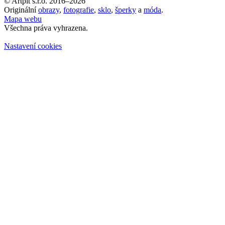
© Artpit s.r.o. 2016–2026
Originální
obrazy
,
fotografie
,
sklo
,
šperky
a
móda
.
Mapa webu
Všechna práva vyhrazena.
Nastavení cookies