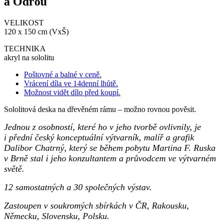
a Odrou
VELIKOST
120 x 150 cm (VxŠ)
TECHNIKA
akryl na sololitu
Poštovné a balné v ceně.
Vrácení díla ve 14denní lhůtě.
Možnost vidět dílo před koupí.
Sololitová deska na dřevěném rámu – možno rovnou pověsit.
Jednou z osobností, které ho v jeho tvorbě ovlivnily, je
i přední český konceptuální výtvarník, malíř a grafik
Dalibor Chatrný, který se během pobytu Martina F. Ruska
v Brně stal i jeho konzultantem a průvodcem ve výtvarném
světě.
12 samostatných a 30 společných výstav.
Zastoupen v soukromých sbírkách v ČR, Rakousku,
Německu, Slovensku, Polsku.