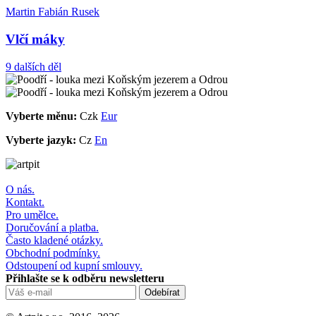
Martin Fabián Rusek
Vlčí máky
9 dalších děl
Vyberte měnu:
Czk
Eur
Vyberte jazyk:
Cz
En
O nás.
Kontakt.
Pro umělce.
Doručování a platba.
Často kladené otázky.
Obchodní podmínky.
Odstoupení od kupní smlouvy.
Přihlašte se k odběru newsletteru