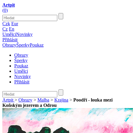
Artpit
(0)
Czk
Eur
Cz
En
Umělci
Novinky
Přihlásit
Obrazy
Šperky
Poukaz
Obrazy
Šperky
Poukaz
Umělci
Novinky
Přihlásit
Artpit
>
Obrazy
>
Malba
>
Krajina
>
Poodří - louka mezi
Koňským jezerem a Odrou