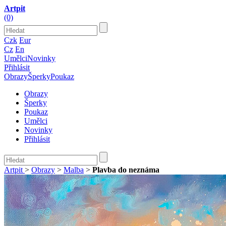
Artpit
(0)
Czk
Eur
Cz
En
Umělci
Novinky
Přihlásit
Obrazy
Šperky
Poukaz
Obrazy
Šperky
Poukaz
Umělci
Novinky
Přihlásit
Artpit
>
Obrazy
>
Malba
>
Plavba do neznáma