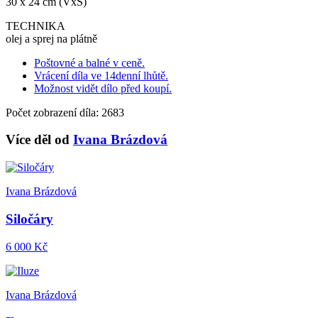
30 x 24 cm (VxŠ)
TECHNIKA
olej a sprej na plátně
Poštovné a balné v ceně.
Vrácení díla ve 14denní lhůtě.
Možnost vidět dílo před koupí.
Počet zobrazení díla: 2683
Více děl od
Ivana Brázdová
Ivana Brázdová
Siločáry
6 000 Kč
Ivana Brázdová