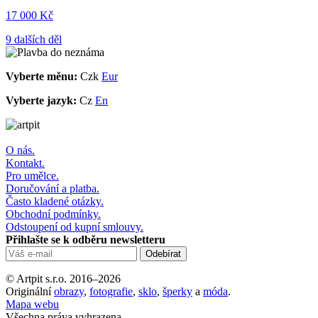
17 000 Kč
9 dalších děl
Vyberte měnu:
Czk
Eur
Vyberte jazyk:
Cz
En
O nás.
Kontakt.
Pro umělce.
Doručování a platba.
Často kladené otázky.
Obchodní podmínky.
Odstoupení od kupní smlouvy.
Přihlašte se k odběru newsletteru
© Artpit s.r.o. 2016–2026
Originální
obrazy
,
fotografie
,
sklo
,
šperky
a
móda
.
Mapa webu
Všechna práva vyhrazena.