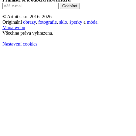
© Artpit s.r.o. 2016–2026
Originální
obrazy
,
fotografie
,
sklo
,
šperky
a
móda
.
Mapa webu
Všechna práva vyhrazena.
Nastavení cookies