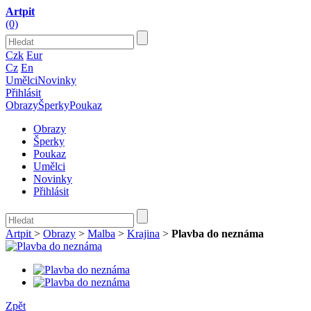
Artpit
(0)
Czk
Eur
Cz
En
Umělci
Novinky
Přihlásit
Obrazy
Šperky
Poukaz
Obrazy
Šperky
Poukaz
Umělci
Novinky
Přihlásit
Artpit
>
Obrazy
>
Malba
>
Krajina
>
Plavba do neznáma
Zpět