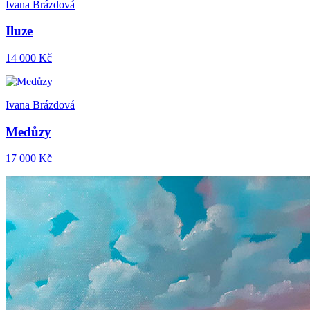
Ivana Brázdová
Iluze
14 000 Kč
Ivana Brázdová
Medůzy
17 000 Kč