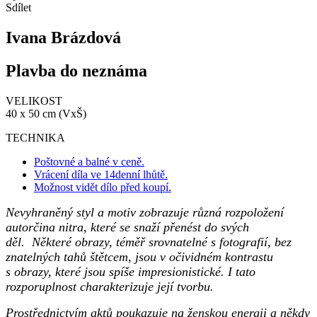
Sdílet
Ivana Brázdová
Plavba do neznáma
VELIKOST
40 x 50 cm (VxŠ)
TECHNIKA
Poštovné a balné v ceně.
Vrácení díla ve 14denní lhůtě.
Možnost vidět dílo před koupí.
Nevyhraněný styl a motiv zobrazuje různá rozpoložení
autorčina nitra, které se snaží přenést do svých
děl. Některé obrazy, téměř srovnatelné s fotografií, bez
znatelných tahů štětcem, jsou v očividném kontrastu
s obrazy, které jsou spíše impresionistické. I tato
rozporuplnost charakterizuje její tvorbu.
Prostřednictvím aktů poukazuje na ženskou energii a někdy