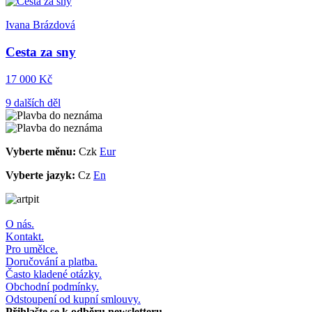
Ivana Brázdová
Cesta za sny
17 000 Kč
9 dalších děl
Vyberte měnu:
Czk
Eur
Vyberte jazyk:
Cz
En
O nás.
Kontakt.
Pro umělce.
Doručování a platba.
Často kladené otázky.
Obchodní podmínky.
Odstoupení od kupní smlouvy.
Přihlašte se k odběru newsletteru