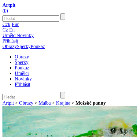
Artpit
(0)
Czk
Eur
Cz
En
Umělci
Novinky
Přihlásit
Obrazy
Šperky
Poukaz
Obrazy
Šperky
Poukaz
Umělci
Novinky
Přihlásit
Artpit
>
Obrazy
>
Malba
>
Krajina
>
Možské panny