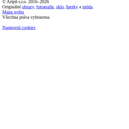
© Artpit s.r.o. 2016–2026
Originální
obrazy
,
fotografie
,
sklo
,
šperky
a
móda
.
Mapa webu
Všechna práva vyhrazena.
Nastavení cookies