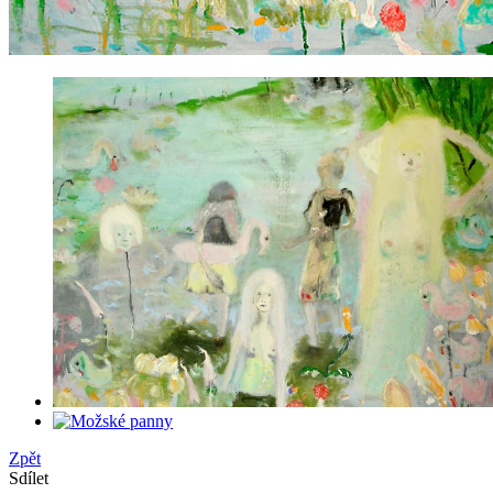
Zpět
Sdílet