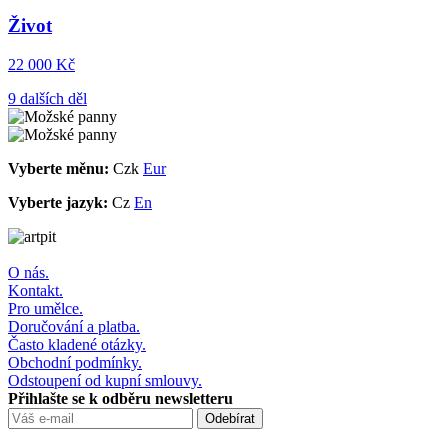
Život
22 000 Kč
9 dalších děl
Vyberte měnu:
Czk
Eur
Vyberte jazyk:
Cz
En
O nás.
Kontakt.
Pro umělce.
Doručování a platba.
Často kladené otázky.
Obchodní podmínky.
Odstoupení od kupní smlouvy.
Přihlašte se k odběru newsletteru