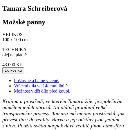
Tamara Schreiberová
Možské panny
VELIKOST
100 x 100 cm
TECHNIKA
olej na plátně
43 000 Kč
Poštovné a balné v ceně.
Vrácení díla ve 14denní lhůtě.
Možnost vidět dílo před koupí.
Krajina a prostředí, ve kterém Tamara žije, je společným
námětem jejích obrazů. Na plátně probíhají velké
transformační procesy. Tamara má mnoho prostředků, jak
převést iluzi do reality. Barva a její odstíny jsou jedním
z nich. Použití světla naopak dává realitě jinou atmosféru