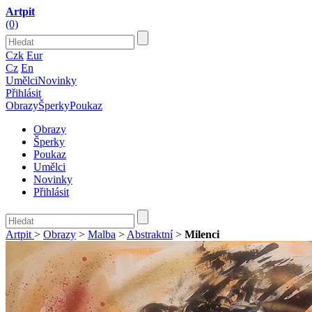
Artpit
(0)
Czk
Eur
Cz
En
Umělci
Novinky
Přihlásit
Obrazy
Šperky
Poukaz
Obrazy
Šperky
Poukaz
Umělci
Novinky
Přihlásit
Artpit
>
Obrazy
>
Malba
>
Abstraktní
>
Milenci