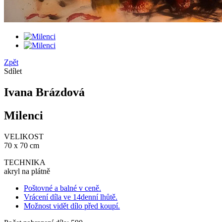
Zpět
Sdílet
Ivana Brázdová
Milenci
VELIKOST
70 x 70 cm
TECHNIKA
akryl na plátně
Poštovné a balné v ceně.
Vrácení díla ve 14denní lhůtě.
Možnost vidět dílo před koupí.