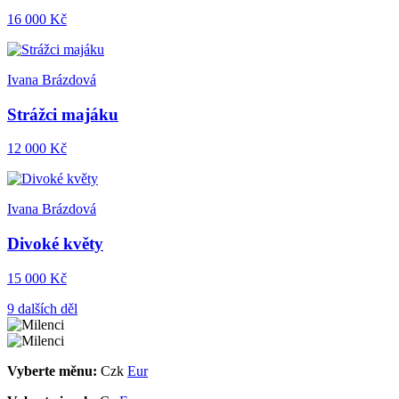
16 000 Kč
Ivana Brázdová
Strážci majáku
12 000 Kč
Ivana Brázdová
Divoké květy
15 000 Kč
9 dalších děl
Vyberte měnu:
Czk
Eur