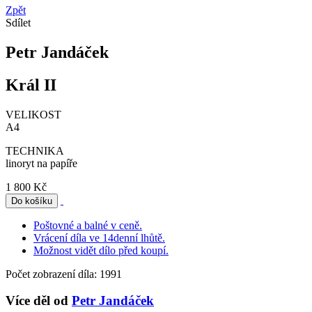
Zpět
Sdílet
Petr Jandáček
Král II
VELIKOST
A4
TECHNIKA
linoryt na papíře
1 800 Kč
Poštovné a balné v ceně.
Vrácení díla ve 14denní lhůtě.
Možnost vidět dílo před koupí.
Počet zobrazení díla: 1991
Více děl od
Petr Jandáček