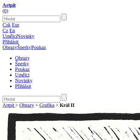
Artpit
(0)
Czk
Eur
Cz
En
Umělci
Novinky
Přihlásit
Obrazy
Šperky
Poukaz
Obrazy
Šperky
Poukaz
Umělci
Novinky
Přihlásit
Artpit
>
Obrazy
>
Grafika
>
Král II