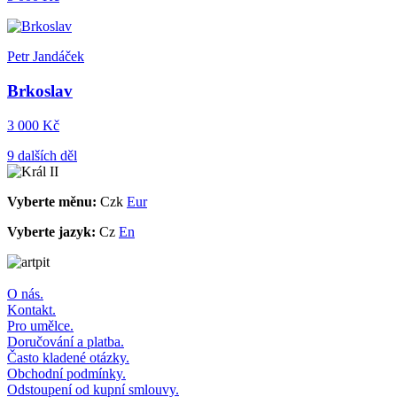
Petr Jandáček
Brkoslav
3 000 Kč
9 dalších děl
Vyberte měnu:
Czk
Eur
Vyberte jazyk:
Cz
En
O nás.
Kontakt.
Pro umělce.
Doručování a platba.
Často kladené otázky.
Obchodní podmínky.
Odstoupení od kupní smlouvy.