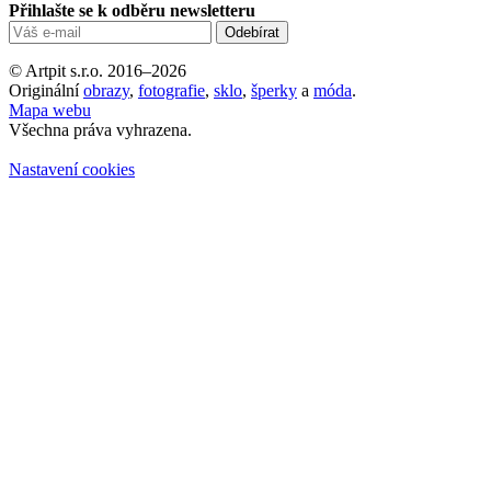
Přihlašte se k odběru newsletteru
© Artpit s.r.o. 2016–2026
Originální
obrazy
,
fotografie
,
sklo
,
šperky
a
móda
.
Mapa webu
Všechna práva vyhrazena.
Nastavení cookies