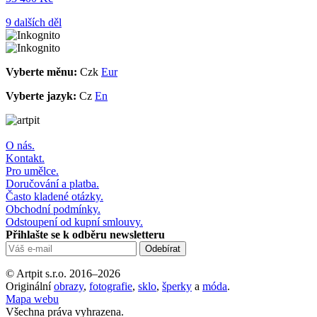
9 dalších děl
Vyberte měnu:
Czk
Eur
Vyberte jazyk:
Cz
En
O nás.
Kontakt.
Pro umělce.
Doručování a platba.
Často kladené otázky.
Obchodní podmínky.
Odstoupení od kupní smlouvy.
Přihlašte se k odběru newsletteru
© Artpit s.r.o. 2016–2026
Originální
obrazy
,
fotografie
,
sklo
,
šperky
a
móda
.
Mapa webu
Všechna práva vyhrazena.