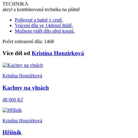
TECHNIKA
akryl a kombinovaná technika na plátně
Poštovné a balné v ceně.
Vrácení díla ve 14denní lhůtě.
Možnost vidět dílo před koupí.
Počet zobrazení díla: 1468
Více děl od
Kristína Honzírková
Kristína Honzírková
Kachny na vlnách
48 000 Kč
Kristína Honzírková
Hříšník