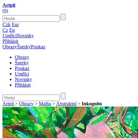
Artpit
(0)
Czk
Eur
Cz
En
Umělci
Novinky
Přihlásit
Obrazy
Šperky
Poukaz
Obrazy
Šperky
Poukaz
Umělci
Novinky
Přihlásit
Artpit
>
Obrazy
>
Malba
>
Abstraktní
>
Inkognito