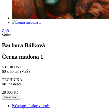
Zpět
Sdílet
Barbora Bálková
Černá madona 1
VELIKOST
60 x 50 cm (VxŠ)
TECHNIKA
olej na desce
28 000 Kč
Poštovné a balné v ceně.