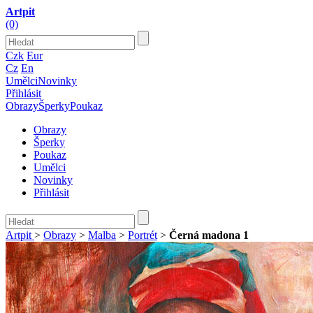
Artpit
(0)
Czk
Eur
Cz
En
Umělci
Novinky
Přihlásit
Obrazy
Šperky
Poukaz
Obrazy
Šperky
Poukaz
Umělci
Novinky
Přihlásit
Artpit
>
Obrazy
>
Malba
>
Portrét
>
Černá madona 1