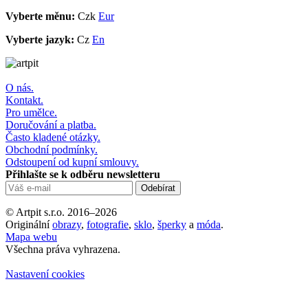
Vyberte měnu:
Czk
Eur
Vyberte jazyk:
Cz
En
O nás.
Kontakt.
Pro umělce.
Doručování a platba.
Často kladené otázky.
Obchodní podmínky.
Odstoupení od kupní smlouvy.
Přihlašte se k odběru newsletteru
© Artpit s.r.o. 2016–2026
Originální
obrazy
,
fotografie
,
sklo
,
šperky
a
móda
.
Mapa webu
Všechna práva vyhrazena.
Nastavení cookies