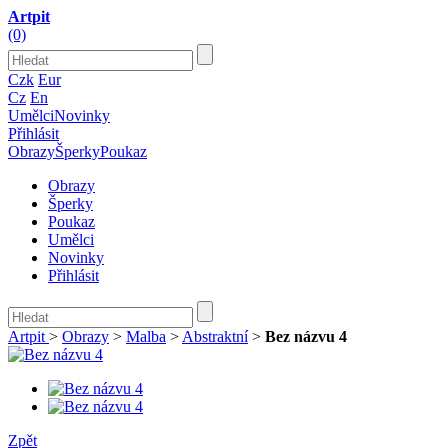
Artpit
(0)
Czk
Eur
Cz
En
Umělci
Novinky
Přihlásit
Obrazy
Šperky
Poukaz
Obrazy
Šperky
Poukaz
Umělci
Novinky
Přihlásit
Artpit
>
Obrazy
>
Malba
>
Abstraktní
>
Bez názvu 4
Zpět