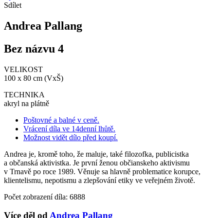
Sdílet
Andrea Pallang
Bez názvu 4
VELIKOST
100 x 80 cm (VxŠ)
TECHNIKA
akryl na plátně
Poštovné a balné v ceně.
Vrácení díla ve 14denní lhůtě.
Možnost vidět dílo před koupí.
Andrea je, kromě toho, že maluje, také filozofka, publicistka
a občanská aktivistka. Je první ženou občianskeho aktivismu
v Trnavě po roce 1989. Věnuje sa hlavně problematice korupce,
klientelismu, nepotismu a zlepšování etiky ve veřejném životě.
Počet zobrazení díla: 6888
Více děl od
Andrea Pallang