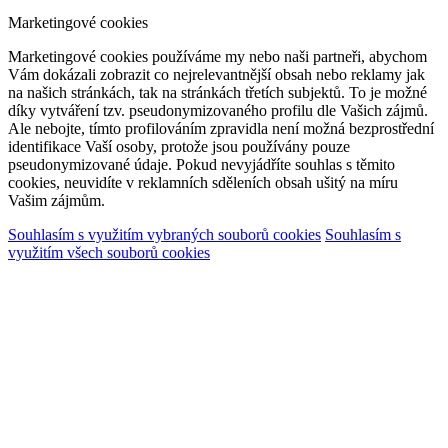
Marketingové cookies
Marketingové cookies používáme my nebo naši partneři, abychom
Vám dokázali zobrazit co nejrelevantnější obsah nebo reklamy jak
na našich stránkách, tak na stránkách třetích subjektů. To je možné
díky vytváření tzv. pseudonymizovaného profilu dle Vašich zájmů.
Ale nebojte, tímto profilováním zpravidla není možná bezprostřední
identifikace Vaší osoby, protože jsou používány pouze
pseudonymizované údaje. Pokud nevyjádříte souhlas s těmito
cookies, neuvidíte v reklamních sděleních obsah ušitý na míru
Vašim zájmům.
Souhlasím s využitím vybraných souborů cookies
Souhlasím s
využitím všech souborů cookies