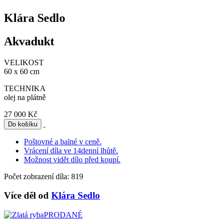
Klára Sedlo
Akvadukt
VELIKOST
60 x 60 cm
TECHNIKA
olej na plátně
27 000 Kč
Poštovné a balné v ceně.
Vrácení díla ve 14denní lhůtě.
Možnost vidět dílo před koupí.
Počet zobrazení díla: 819
Více děl od
Klára Sedlo
PRODANÉ