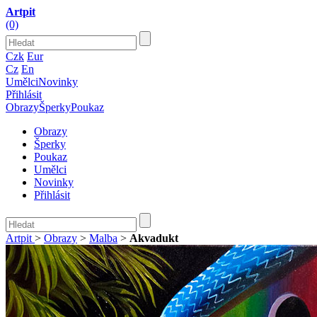
Artpit
(0)
Czk
Eur
Cz
En
Umělci
Novinky
Přihlásit
Obrazy
Šperky
Poukaz
Obrazy
Šperky
Poukaz
Umělci
Novinky
Přihlásit
Artpit
>
Obrazy
>
Malba
>
Akvadukt