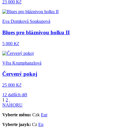
23 000 Kč
Eva Domková Soukupová
Blues pro bláznivou holku II
5 000 Kč
Věra Krumphanzlová
Červený pokoj
25 000 Kč
12 dalších děl
1
2
NAHORU
Vyberte měnu:
Czk
Eur
Vyberte jazyk:
Cz
En