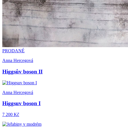
PRODANÉ
Anna Hercegová
Higgsův boson II
Anna Hercegová
Higgsuv boson I
7 200 Kč