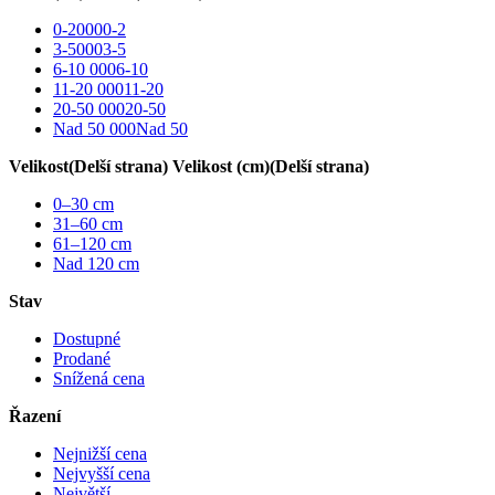
0-2000
0-2
3-5000
3-5
6-10 000
6-10
11-20 000
11-20
20-50 000
20-50
Nad 50 000
Nad 50
Velikost
(Delší strana)
Velikost (cm)
(Delší strana)
0–30
cm
31–60
cm
61–120
cm
Nad 120
cm
Stav
Dostupné
Prodané
Snížená cena
Řazení
Nejnižší cena
Nejvyšší cena
Největší