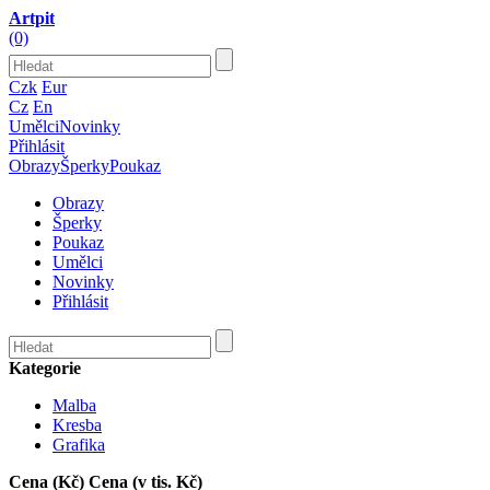
Artpit
(0)
Czk
Eur
Cz
En
Umělci
Novinky
Přihlásit
Obrazy
Šperky
Poukaz
Obrazy
Šperky
Poukaz
Umělci
Novinky
Přihlásit
Kategorie
Malba
Kresba
Grafika
Cena (Kč)
Cena (v tis. Kč)