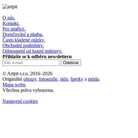
O nás.
Kontakt.
Pro umělce.
Doručování a platba.
Často kladené otázky.
Obchodní podmínky.
Odstoupení od kupní smlouvy.
Přihlašte se k odběru newsletteru
© Artpit s.r.o. 2016–2026
Originální
obrazy
,
fotografie
,
sklo
,
šperky
a
móda
.
Mapa webu
Všechna práva vyhrazena.
Nastavení cookies