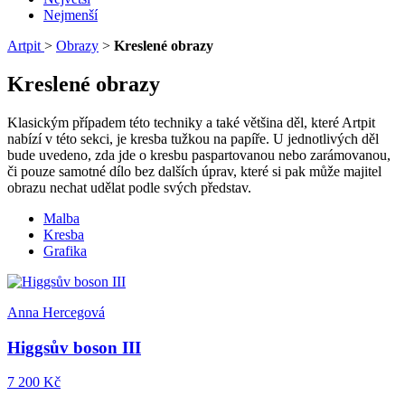
Nejmenší
Artpit
>
Obrazy
>
Kreslené obrazy
Kreslené obrazy
Klasickým případem této techniky a také většina děl, které Artpit
nabízí v této sekci, je kresba tužkou na papíře. U jednotlivých děl
bude uvedeno, zda jde o kresbu paspartovanou nebo zarámovanou,
či pouze samotné dílo bez dalších úprav, které si pak může majitel
obrazu nechat udělat podle svých představ.
Malba
Kresba
Grafika
Anna Hercegová
Higgsův boson III
7 200 Kč