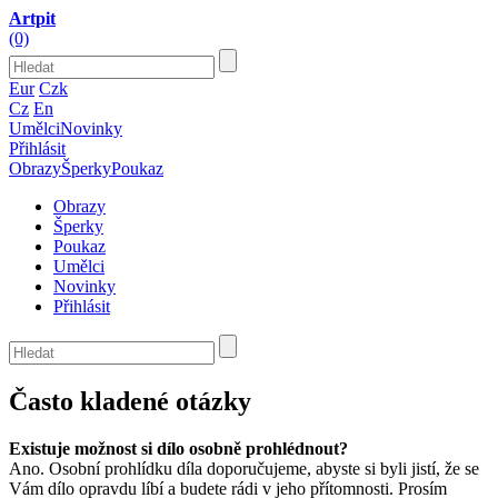
Artpit
(0)
Eur
Czk
Cz
En
Umělci
Novinky
Přihlásit
Obrazy
Šperky
Poukaz
Obrazy
Šperky
Poukaz
Umělci
Novinky
Přihlásit
Často kladené otázky
Existuje možnost si dílo osobně prohlédnout?
Ano. Osobní prohlídku díla doporučujeme, abyste si byli jistí, že se
Vám dílo opravdu líbí a budete rádi v jeho přítomnosti. Prosím