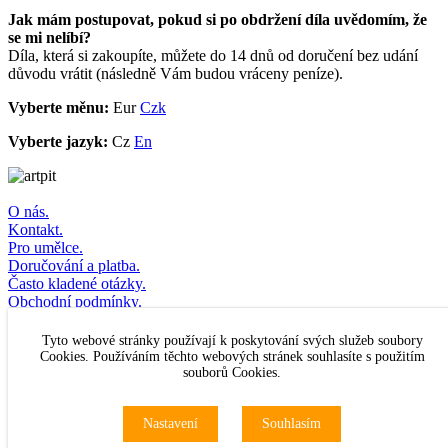
Jak mám postupovat, pokud si po obdržení díla uvědomím, že
se mi nelíbí?
Díla, která si zakoupíte, můžete do 14 dnů od doručení bez udání
důvodu vrátit (následně Vám budou vráceny peníze).
Vyberte měnu:
Eur
Czk
Vyberte jazyk:
Cz
En
O nás.
Kontakt.
Pro umělce.
Doručování a platba.
Často kladené otázky.
Obchodní podmínky.
Odstoupení od kupní smlouvy.
Přihlašte se k odběru newsletteru
Tyto webové stránky používají k poskytování svých služeb soubory
Cookies. Používáním těchto webových stránek souhlasíte s použitím
souborů Cookies.
© Artpit s.r.o. 2016–2026
Originální
obrazy
,
fotografie
,
sklo
,
šperky
a
móda
.
Nastavení
Souhlasím
Mapa webu
Všechna práva vyhrazena.