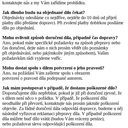
kontaktujte nás a my Vám zařídíme prohlídku.
Jak dlouho budu na objednané dílo čekat?
Objednávky odesíláme co nejdříve, nejdéle do 10 dnů od přijetí
platby dílo předáme dopravci. Při zvolení platby dobírkou posíláme
dílo po objednání.
Mohu ovlivnit způsob doručení díla, případně čas dopravy?
Ano, pokud máte specifické požadavky na způsob přepravy nebo
čas doručení, dejte nám o nich prosím vědět (do poznámky
při objednávání, nebo jakýmkoliv jiným způsobem), Vašim
požadavkům rádi vyjdeme vstříc.
Mohu dostat spolu s dílem potvrzení o jeho pravosti?
Ano, na požádání Vám zašleme spolu s obrazem
potvrzení o pravosti díla podepsané autorem.
Jak mám postupovat v případě, že dostanu poškozené dílo?
Doporučujeme dílo nepřebírat, pokud je již při doručení zjevné, že
s dílem není něco v pořádku. V případě, že poškození díla
neodhalíte při převzetí, kontaktujte nás prosím jakmile poškození
objevíte. Za řádné doručení dála odpovídá dopravce, budeme u něj
následně vyřizovat reklamaci přepravy díla. V případně poškození
díla můžete buď dílo vrátit (budou Vám vráceny peníze),
nebo požadovat slevu odpovídající poškození díla.