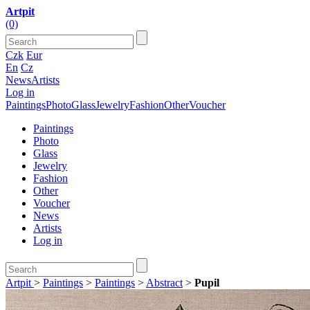
Artpit
(0)
Czk
Eur
En
Cz
News
Artists
Log in
Paintings
Photo
Glass
Jewelry
Fashion
Other
Voucher
Paintings
Photo
Glass
Jewelry
Fashion
Other
Voucher
News
Artists
Log in
Artpit
>
Paintings
>
Paintings
>
Abstract
>
Pupil