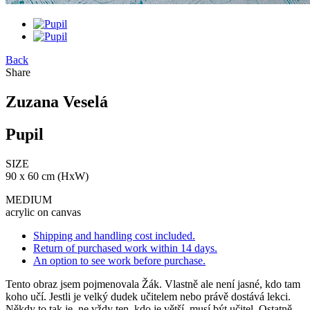
Back
Share
Zuzana Veselá
Pupil
SIZE
90 x 60 cm (HxW)
MEDIUM
acrylic on canvas
Shipping and handling cost included.
Return of purchased work within 14 days.
An option to see work before purchase.
Tento obraz jsem pojmenovala Žák. Vlastně ale není jasné, kdo tam
koho učí. Jestli je velký dudek učitelem nebo právě dostává lekci.
Někdy to tak je, ne vždy ten, kdo je větší, musí být učitel. Ostatně