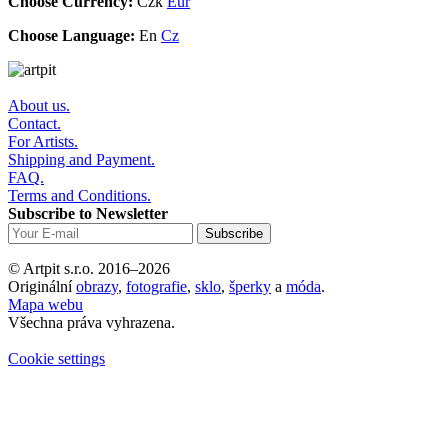
Choose Currency:
Czk
Eur
Choose Language:
En
Cz
About us.
Contact.
For Artists.
Shipping and Payment.
FAQ.
Terms and Conditions.
Subscribe to Newsletter
© Artpit s.r.o. 2016–2026
Originální
obrazy
,
fotografie
,
sklo
,
šperky
a
móda
.
Mapa webu
Všechna práva vyhrazena.
Cookie settings