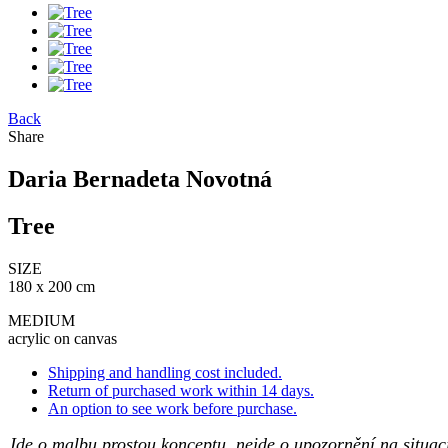
Back
Share
Daria Bernadeta Novotná
Tree
SIZE
180 x 200 cm
MEDIUM
acrylic on canvas
Shipping and handling cost included.
Return of purchased work within 14 days.
An option to see work before purchase.
Jde o malbu prostou konceptu, nejde o upozornění na situaci,