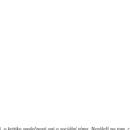
 o kritiku společnosti ani o sociální téma. Nezáleží na tom, 