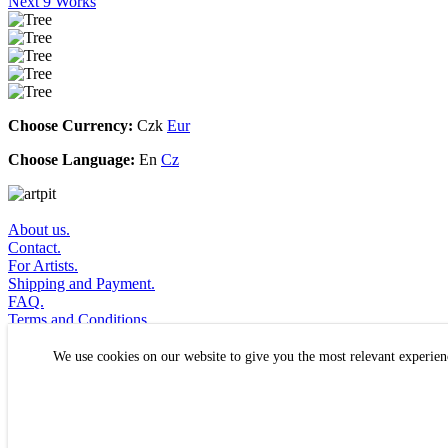
Next 9 Works
Choose Currency:
Czk
Eur
Choose Language:
En
Cz
About us.
Contact.
For Artists.
Shipping and Payment.
FAQ.
Terms and Conditions.
Subscribe to Newsletter
We use cookies on our website to give you the most relevant experie
© Artpit s.r.o. 2016–2026
Originální
obrazy
,
fotografie
,
sklo
,
šperky
a
móda
.
Mapa webu
Všechna práva vyhrazena.