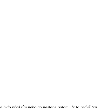
co bylo před tím nebo co nastane potom. Je to právě ten