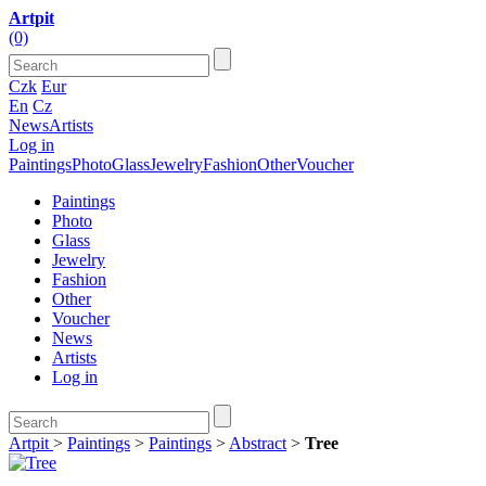
Artpit
(0)
Czk
Eur
En
Cz
News
Artists
Log in
Paintings
Photo
Glass
Jewelry
Fashion
Other
Voucher
Paintings
Photo
Glass
Jewelry
Fashion
Other
Voucher
News
Artists
Log in
Artpit
>
Paintings
>
Paintings
>
Abstract
>
Tree