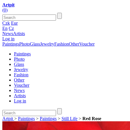
Artpit
(0)
Czk
Eur
En
Cz
News
Artists
Log in
Paintings
Photo
Glass
Jewelry
Fashion
Other
Voucher
Paintings
Photo
Glass
Jewelry
Fashion
Other
Voucher
News
Artists
Log in
Artpit
>
Paintings
>
Paintings
>
Still Life
>
Red Rose