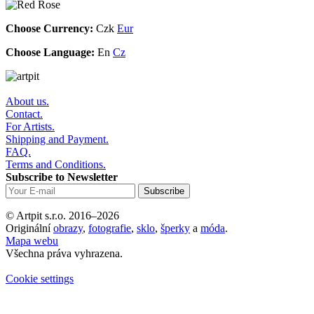
Choose Currency:
Czk
Eur
Choose Language:
En
Cz
About us.
Contact.
For Artists.
Shipping and Payment.
FAQ.
Terms and Conditions.
Subscribe to Newsletter
© Artpit s.r.o. 2016–2026
Originální
obrazy
,
fotografie
,
sklo
,
šperky
a
móda
.
Mapa webu
Všechna práva vyhrazena.
Cookie settings