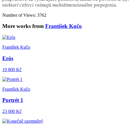
niektorí citlivci vnímajú multidimenzionálne prepojenia.
Number of Views: 3762
More works from
František Kučo
František Kučo
Erós
19 800 Kč
František Kučo
Portrét 1
23 000 Kč