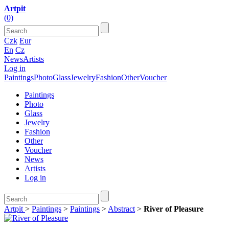
Artpit
(0)
Czk
Eur
En
Cz
News
Artists
Log in
Paintings
Photo
Glass
Jewelry
Fashion
Other
Voucher
Paintings
Photo
Glass
Jewelry
Fashion
Other
Voucher
News
Artists
Log in
Artpit
>
Paintings
>
Paintings
>
Abstract
>
River of Pleasure