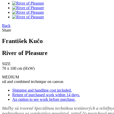
Back
Share
František Kučo
River of Pleasure
SIZE
70 x 100 cm (HxW)
MEDIUM
oil and combined technique on canvas
Shipping and handling cost included.
Return of purchased work within 14 days.
An option to see work before purchase.
Maľby sú tvorené špeciálnou technikou textúrových a reliéfn
podprahovo sa vynárajúce posolstvá, zatiaľ čo povrchová myse