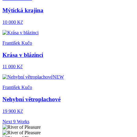
Mýtická krajina
10 000 Kč
František Kučo
Krása v blázinci
11 000 Kč
NEW
František Kučo
Nehybní větroplachové
19 900 Kč
Next 9 Works