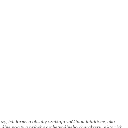
y, ich formy a obsahy vznikajú väčšinou intuitívne, ako
iálne pocity a príbehy archetypálneho charakteru, v ktorých