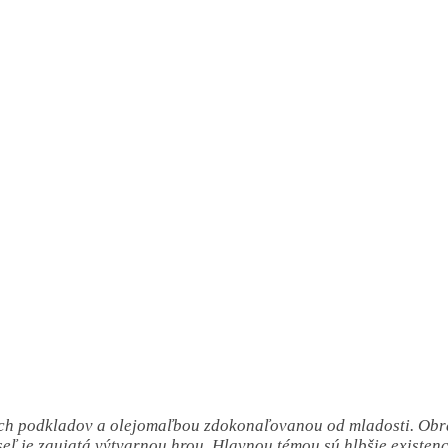
ych podkladov a olejomaľbou zdokonaľovanou od mladosti. Obraz
ľ je zaujatá výtvarnou hrou. Hlavnou témou sú hlbšie existenc