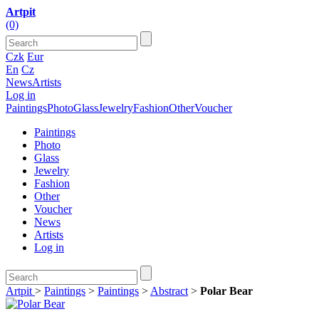
Artpit
(0)
Czk
Eur
En
Cz
News
Artists
Log in
Paintings
Photo
Glass
Jewelry
Fashion
Other
Voucher
Paintings
Photo
Glass
Jewelry
Fashion
Other
Voucher
News
Artists
Log in
Artpit
>
Paintings
>
Paintings
>
Abstract
>
Polar Bear