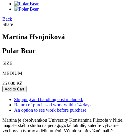
Back
Share
Martina Hvojniková
Polar Bear
SIZE
MEDIUM
25 000 Kč
Shipping and handling cost included.
Return of purchased work within 14 days.
An option to see work before purchase.
Martina je absolventkou Univerzity Konštantína Filozofa v Nitře,
magisterského studia na pedagogické fakultě, katedře výtvarné
výchovy a tvorby a dějin umění. Věnuje se převážně malbě,