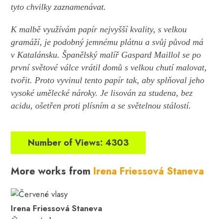
tyto chvilky zaznamenávat.
K malbě využívám papír nejvyšší kvality, s velkou
gramáží, je podobný jemnému plátnu a svůj původ má
v Katalánsku. Španělský malíř Gaspard Maillol se po
první světové válce vrátil domů s velkou chutí malovat,
tvořit. Proto vyvinul tento papír tak, aby splňoval jeho
vysoké umělecké nároky. Je lisován za studena, bez
acidu, ošetřen proti plísním a se světelnou stálostí.
Number of Views: 4303
More works from
Irena Friessová Staneva
Irena Friessová Staneva