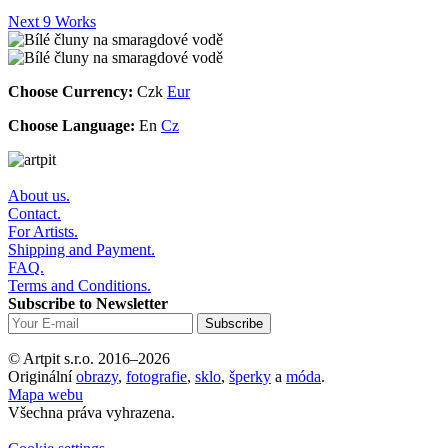
Next 9 Works
Choose Currency:
Czk
Eur
Choose Language:
En
Cz
About us.
Contact.
For Artists.
Shipping and Payment.
FAQ.
Terms and Conditions.
Subscribe to Newsletter
© Artpit s.r.o. 2016–2026
Originální
obrazy
,
fotografie
,
sklo
,
šperky
a
móda
.
Mapa webu
Všechna práva vyhrazena.