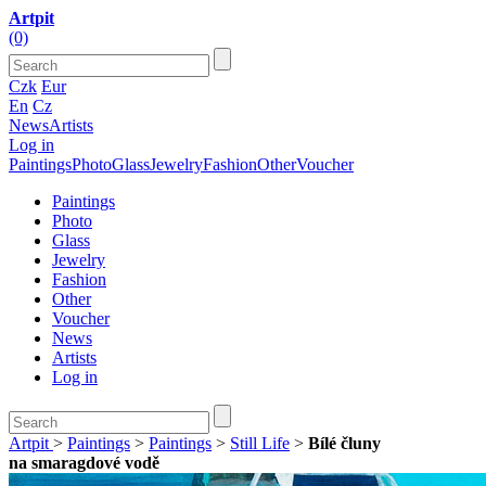
Artpit
(0)
Czk
Eur
En
Cz
News
Artists
Log in
Paintings
Photo
Glass
Jewelry
Fashion
Other
Voucher
Paintings
Photo
Glass
Jewelry
Fashion
Other
Voucher
News
Artists
Log in
Artpit
>
Paintings
>
Paintings
>
Still Life
>
Bílé čluny
na smaragdové vodě