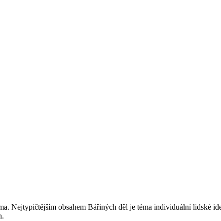
ma. Nejtypičtějším obsahem Bářiných děl je téma individuální lidské iden
h.