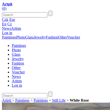
Artpit
(0)
Czk
Eur
En
Cz
News
Artists
Log in
Paintings
Photo
Glass
Jewelry
Fashion
Other
Voucher
Paintings
Photo
Glass
Jewelry
Fashion
Other
Voucher
News
Artists
Log in
Artpit
>
Paintings
>
Paintings
>
Still Life
>
White Rose