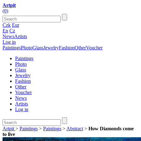
Artpit
(0)
Czk
Eur
En
Cz
News
Artists
Log in
Paintings
Photo
Glass
Jewelry
Fashion
Other
Voucher
Paintings
Photo
Glass
Jewelry
Fashion
Other
Voucher
News
Artists
Log in
Artpit
>
Paintings
>
Paintings
>
Abstract
>
How Diamonds come
to live