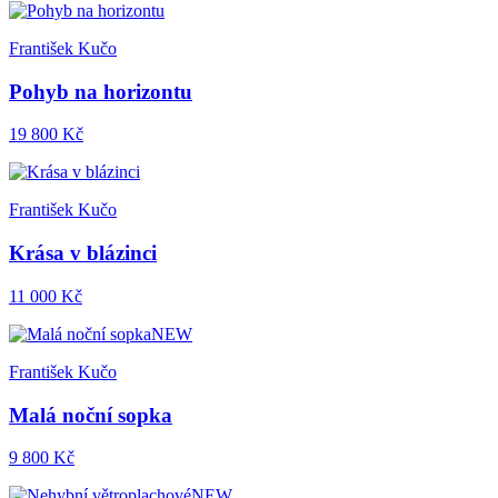
František Kučo
Pohyb na horizontu
19 800 Kč
František Kučo
Krása v blázinci
11 000 Kč
NEW
František Kučo
Malá noční sopka
9 800 Kč
NEW