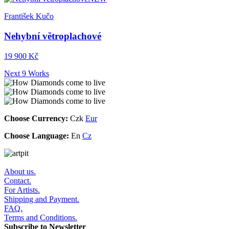
František Kučo
Nehybní větroplachové
19 900 Kč
Next 9 Works
Choose Currency:
Czk
Eur
Choose Language:
En
Cz
About us.
Contact.
For Artists.
Shipping and Payment.
FAQ.
Terms and Conditions.
Subscribe to Newsletter