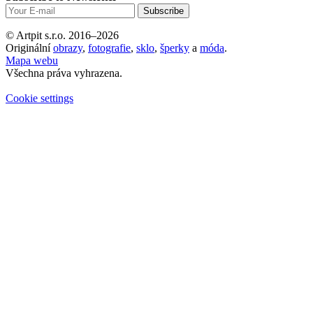
© Artpit s.r.o. 2016–2026
Originální
obrazy
,
fotografie
,
sklo
,
šperky
a
móda
.
Mapa webu
Všechna práva vyhrazena.
Cookie settings