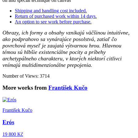
oil and special technique on canvas
Shipping and handling cost included.
Return of purchased work within 14 days.
An option to see work before purchase.
Obrazy, ich formy a obsahy vznikajú väčšinou intuitívne,
ako podprahovo sa vynárajúce posolstvá, zatiaľ čo
povrchová myseľ je zaujatá výtvarnou hrou. Hlavnou
témou sú hlbšie existenciálne pocity a príbehy
archetypálneho charakteru, v ktorých niektorí citlivci
vnímajú multidimenzionálne prepojenia.
Number of Views: 3714
More works from
František Kučo
František Kučo
Erós
19 800 Kč