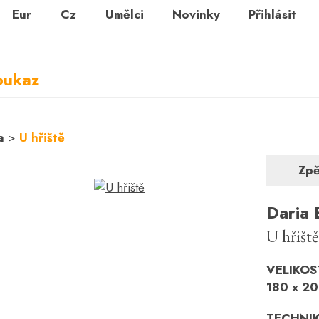
Eur
Cz
Umělci
Novinky
Přihlásit
oukaz
a
>
U hřiště
Zpě
Daria
U hřiště
VELIKOS
180 x 20
TECHNI