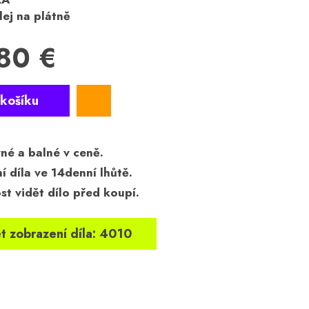
lej na plátně
80 €
né a balné v ceně.
í díla ve 14denní lhůtě.
t vidět dílo před koupí.
t zobrazení díla: 4010