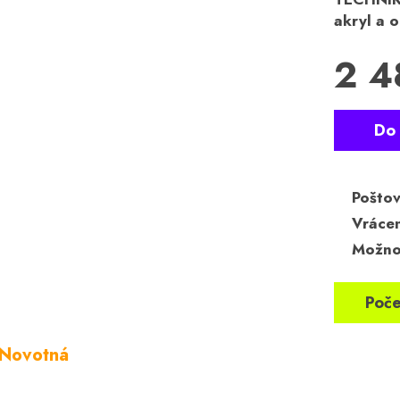
akryl a o
2 4
Poštov
Vrácen
Možnos
Poče
 Novotná