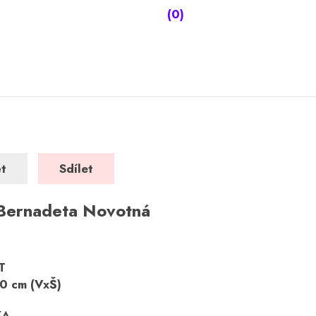
(0)
t
Sdílet
 Bernadeta Novotná
T
0 cm (VxŠ)
KA