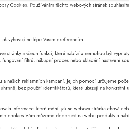
ubory Cookies. Používáním těchto webových stránek souhlasít
 jak vyhovují nejlépe Vašim preferencím.
é stránky a všech funkcí, které nabízí a nemohou být vypnuty
u, fungování filtrů, nákupní proces nebo ukládání nastavení 
 našich reklamních kampaní. Jejich pomocí určujeme počet ná
nně, bez použití identifikátorů, které ukazují na konkrétní
vala informace, které mění, jak se webová stránka chová nebo
mto cookies Vám můžeme doporučit na webu produkty a nabídk