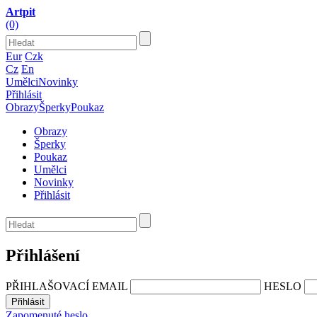
Artpit
(0)
Eur
Czk
Cz
En
Umělci
Novinky
Přihlásit
Obrazy
Šperky
Poukaz
Obrazy
Šperky
Poukaz
Umělci
Novinky
Přihlásit
Přihlášení
PŘIHLAŠOVACÍ EMAIL
HESLO
Zapomenuté heslo