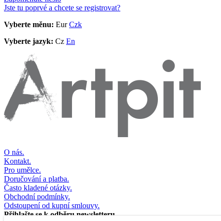
Jste tu poprvé a chcete se registrovat?
Vyberte měnu:
Eur
Czk
Vyberte jazyk:
Cz
En
O nás.
Kontakt.
Pro umělce.
Doručování a platba.
Často kladené otázky.
Obchodní podmínky.
Odstoupení od kupní smlouvy.
Přihlašte se k odběru newsletteru