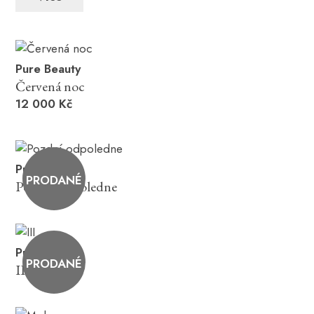
Pure Beauty
Červená noc
12 000 Kč
Pure Beauty
PRODANÉ
Pozdní odpoledne
Pure Beauty
PRODANÉ
III