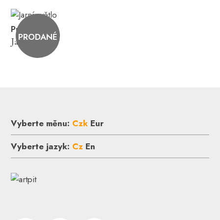
Pure Beauty
PRODANÉ
Jarní světlo
Vyberte měnu:
Czk
Eur
Vyberte jazyk:
Cz
En