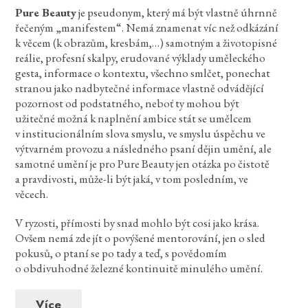
Pure Beauty
je pseudonym, který má být vlastně úhrnně
řečeným „manifestem“. Nemá znamenat víc než odkázání
k věcem (k obrazům, kresbám,…) samotným a životopisné
reálie, profesní skalpy, erudované výklady uměleckého
gesta, informace o kontextu, všechno smlčet, ponechat
stranou jako nadbytečné informace vlastně odvádějící
pozornost od podstatného, neboť ty mohou být
užitečné možná k naplnění ambice stát se umělcem
v institucionálním slova smyslu, ve smyslu úspěchu ve
výtvarném provozu a následného psaní dějin umění, ale
samotné umění je pro Pure Beauty jen otázka po čistotě
a pravdivosti, může-li být jaká, v tom posledním, ve
věcech.
V ryzosti, přímosti by snad mohlo být cosi jako krása.
Ovšem nemá zde jít o povýšené mentorování, jen o sled
pokusů, o ptaní se po tady a teď, s povědomím
o obdivuhodné železné kontinuitě minulého umění.
Více