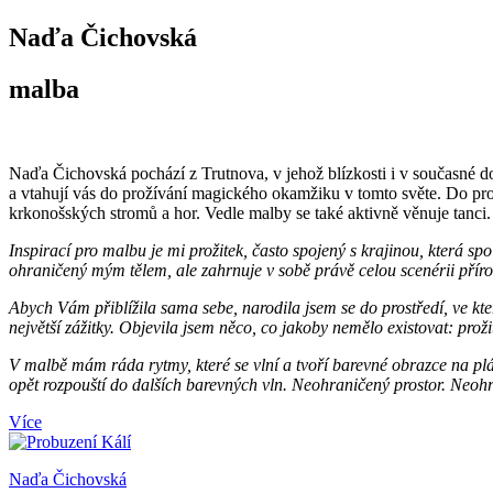
Naďa Čichovská
malba
Naďa Čichovská pochází z Trutnova, v jehož blízkosti i v současné do
a vtahují vás do prožívání magického okamžiku v tomto světe. Do prož
krkonošských stromů a hor. Vedle malby se také aktivně věnuje tanci.
Inspirací pro malbu je mi prožitek, často spojený s krajinou, která sp
ohraničený mým tělem, ale zahrnuje v sobě právě celou scenérii příro
Abych Vám přiblížila sama sebe, narodila jsem se do prostředí, ve kt
největší zážitky. Objevila jsem něco, co jakoby nemělo existovat: proži
V malbě mám ráda rytmy, které se vlní a tvoří barevné obrazce na plát
opět rozpouští do dalších barevných vln. Neohraničený prostor. Neoh
Více
Naďa Čichovská