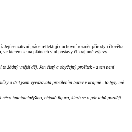
ejí senzitivní práce reflektují duchovní rozměr přírody i člověka
 ve kterém se na plátnech vlní postavy či krajinné výjevy
to žádný vnější děj. Jen čistý a obyčejný prožitek - a ten není
čky a dril jsem vyvažovala procítěním barev v krajině - to byly mé
í něco hmatatelnějšího, nějaká figura, která se o pár tahů později