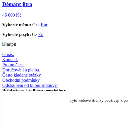
Démant jitra
46 000 Kč
Vyberte měnu:
Czk
Eur
Vyberte jazyk:
Cz
En
O nás.
Kontakt.
Pro umělce.
Doručování a platba.
Často kladené otázky.
Obchodní podmínky.
Odstoupení od kupní smlouvy.
Přihlašte se k odběru newsletteru
Tyto webové stránky používají k po
© Artpit s.r.o. 2016–2026
Originální
obrazy
,
fotografie
,
sklo
,
šperky
a
móda
.
Mapa webu
Všechna práva vyhrazena.