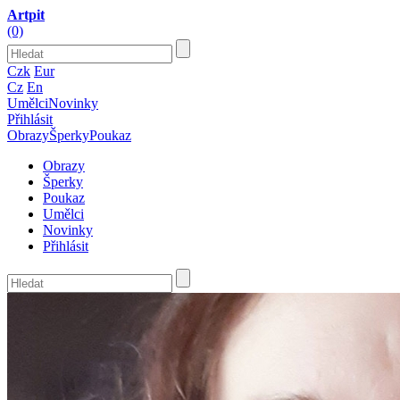
Artpit
(0)
Czk
Eur
Cz
En
Umělci
Novinky
Přihlásit
Obrazy
Šperky
Poukaz
Obrazy
Šperky
Poukaz
Umělci
Novinky
Přihlásit