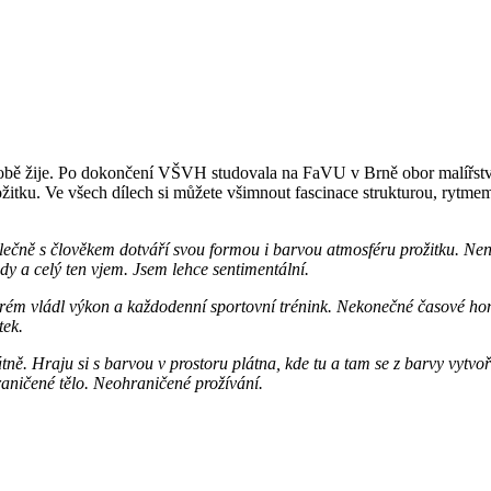
bě žije. Po dokončení VŠVH studovala na FaVU v Brně obor malířství. J
itku. Ve všech dílech si můžete všimnout fascinace strukturou, rytmem,
olečně s člověkem dotváří svou formou i barvou atmosféru prožitku. Není 
dy a celý ten vjem. Jsem lehce sentimentální.
erém vládl výkon a každodenní sportovní trénink. Nekonečné časové honi
tek.
ně. Hraju si s barvou v prostoru plátna, kde tu a tam se z barvy vytvoř
raničené tělo. Neohraničené prožívání.