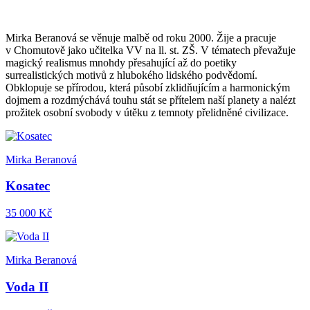
Mirka Beranová se věnuje malbě od roku 2000. Žije a pracuje
v Chomutově jako učitelka VV na ll. st. ZŠ. V tématech převažuje
magický realismus mnohdy přesahující až do poetiky
surrealistických motivů z hlubokého lidského podvědomí.
Obklopuje se přírodou, která působí zklidňujícím a harmonickým
dojmem a rozdmýchává touhu stát se přítelem naší planety a nalézt
prožitek osobní svobody v útěku z temnoty přelidněné civilizace.
Mirka Beranová
Kosatec
35 000 Kč
Mirka Beranová
Voda II