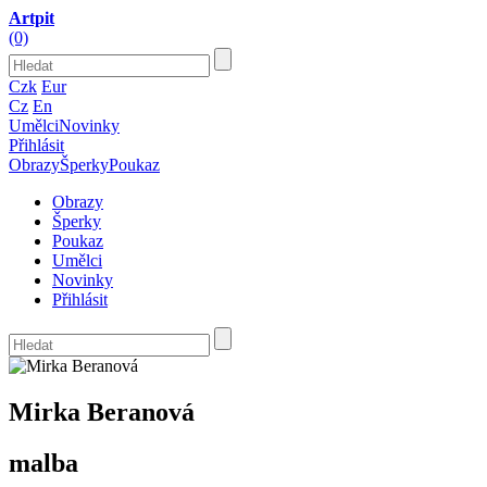
Artpit
(0)
Czk
Eur
Cz
En
Umělci
Novinky
Přihlásit
Obrazy
Šperky
Poukaz
Obrazy
Šperky
Poukaz
Umělci
Novinky
Přihlásit
Mirka Beranová
malba