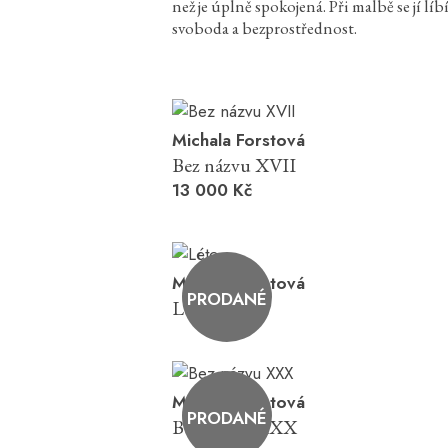
než je úplně spokojená. Při malbě se jí líb
svoboda a bezprostřednost.
Michala Forstová
Bez názvu XVII
13 000 Kč
Michala Forstová
PRODANÉ
Léto
Michala Forstová
PRODANÉ
Bez názvu XXX