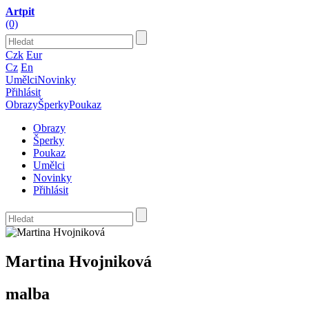
Artpit
(0)
Czk
Eur
Cz
En
Umělci
Novinky
Přihlásit
Obrazy
Šperky
Poukaz
Obrazy
Šperky
Poukaz
Umělci
Novinky
Přihlásit
Martina Hvojniková
malba