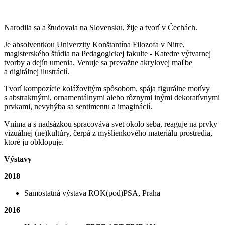
Narodila sa a študovala na Slovensku, žije a tvorí v Čechách.
Je absolventkou Univerzity Konštantína Filozofa v Nitre,
magisterského štúdia na Pedagogickej fakulte - Katedre výtvarnej
tvorby a dejín umenia. Venuje sa prevažne akrylovej maľbe
a digitálnej ilustrácií.
Tvorí kompozície kolážovitým spôsobom, spája figurálne motívy
s abstraktnými, ornamentálnymi alebo rôznymi inými dekoratívnymi
prvkami, nevyhýba sa sentimentu a imaginácií.
Vníma a s nadsázkou spracováva svet okolo seba, reaguje na prvky
vizuálnej (ne)kultúry, čerpá z myšlienkového materiálu prostredia,
ktoré ju obklopuje.
Výstavy
2018
Samostatná výstava ROK(pod)PSA, Praha
2016