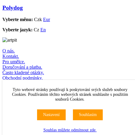
Polydog
Vyberte měnu:
Czk
Eur
Vyberte jazyk:
Cz
En
O nás.
Kontakt.
Pro umělce.
Doručování a platba.
Často kladené otázky.
Obchodní podmínky.
Odstoupení od kupní smlouvy.
Přihlašte se k odběru newsletteru
Tyto webové stránky používají k poskytování svých služeb soubory
Cookies. Používáním těchto webových stránek souhlasíte s použitím
souborů Cookies.
© Artpit s.r.o. 2016–2026
Originální
obrazy
,
fotografie
,
sklo
,
šperky
a
móda
.
Nastavení
Souhlasím
Mapa webu
Všechna práva vyhrazena.
Souhlas můžete odmítnout zde.
Nastavení cookies