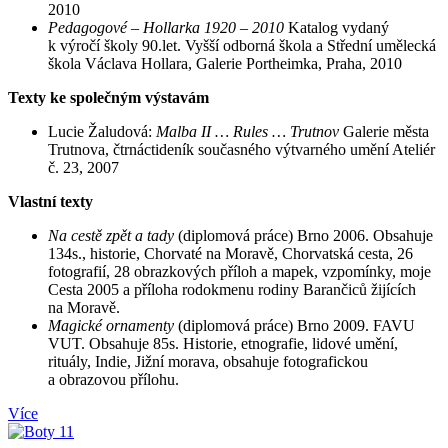
2010
Pedagogové – Hollarka 1920 – 2010
Katalog vydaný
k výročí školy 90.let. Vyšší odborná škola a Střední umělecká
škola Václava Hollara, Galerie Portheimka, Praha, 2010
Texty ke společným výstavám
Lucie Žaludová:
Malba II … Rules … Trutnov
Galerie města
Trutnova, čtrnáctideník současného výtvarného umění Ateliér
č. 23, 2007
Vlastní texty
Na cestě zpět a tady
(diplomová práce) Brno 2006. Obsahuje
134s., historie, Chorvaté na Moravě, Chorvatská cesta, 26
fotografií, 28 obrazkových příloh a mapek, vzpomínky, moje
Cesta 2005 a příloha rodokmenu rodiny Barančiců žijících
na Moravě.
Magické ornamenty
(diplomová práce) Brno 2009. FAVU
VUT. Obsahuje 85s. Historie, etnografie, lidové umění,
rituály, Indie, Jižní morava, obsahuje fotografickou
a obrazovou přílohu.
Více