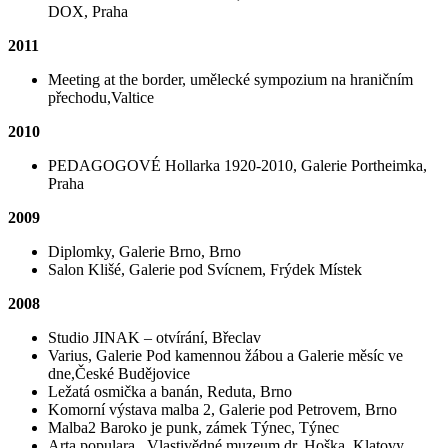
DOX, Praha
2011
Meeting at the border, umělecké sympozium na hraničním
přechodu,Valtice
2010
PEDAGOGOVÉ Hollarka 1920-2010, Galerie Portheimka,
Praha
2009
Diplomky, Galerie Brno, Brno
Salon Klišé, Galerie pod Svícnem, Frýdek Místek
2008
Studio JINAK – otvírání, Břeclav
Varius, Galerie Pod kamennou žábou a Galerie měsíc ve
dne,České Budějovice
Ležatá osmička a banán, Reduta, Brno
Komorní výstava malba 2, Galerie pod Petrovem, Brno
Malba2 Baroko je punk, zámek Týnec, Týnec
Arta populara , Vlastivědné muzeum dr. Hoška, Klatovy