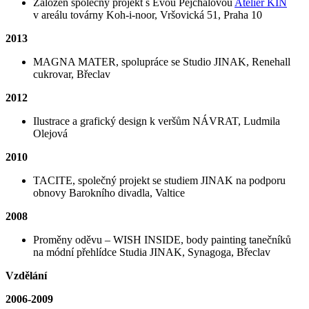
Založen společný projekt s Evou Pejchalovou
Ateliér KIN
v areálu továrny Koh-i-noor, Vršovická 51, Praha 10
2013
MAGNA MATER, spolupráce se Studio JINAK, Renehall
cukrovar, Břeclav
2012
Ilustrace a grafický design k veršům NÁVRAT, Ludmila
Olejová
2010
TACITE, společný projekt se studiem JINAK na podporu
obnovy Barokního divadla, Valtice
2008
Proměny oděvu – WISH INSIDE, body painting tanečníků
na módní přehlídce Studia JINAK, Synagoga, Břeclav
Vzdělání
2006-2009