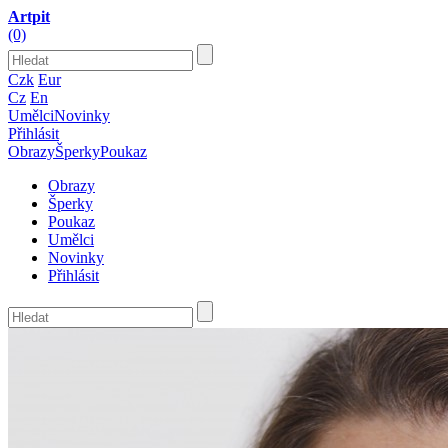
Artpit
(0)
Czk
Eur
Cz
En
Umělci
Novinky
Přihlásit
Obrazy
Šperky
Poukaz
Obrazy
Šperky
Poukaz
Umělci
Novinky
Přihlásit