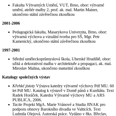
Fakulta Výtvarných Umění, VUT, Brno, obor: výtvarné
umění, ateliér malby 2, prof. ak. mal. Martin Mainer,
ukončeno státní závěrečnou zkouškou
2001-2006
Pedagogická fakulta, Masarykova Univerzita, Brno, obor:
výtvarná výchova a vizuální tvorba pro SŠ, Mgr. Petr
Kamenický, ukončeno státní závěrečnou zkouškou
1997-2001
Střední uměleckoprůmyslová škola, Uherské Hradiště, obor:
užitá a dekorativní malba v architektuře a propagaci, ak. mal.
Miroslav Malina, ukončeno maturitní zkouškou
Katalogy společných výstav
Křehké jistoty
Výstava katedry výtvarné výchovy Pdf MU. 60
let Pdf MU. Katalog k výstavě v Domě pánů z Kunštátu. Text
Radek Horáček. Katedra Výtvarné výchovy MU a ARS
PUBLICA, 2006.
Tacite
Projekt MgA. Marie Vránové a Studia JINAK pro
podporu obnovy Barokního divadla ve Valticích. Text
Ludmila Olejová. Autorská práce. Vydáno v 8ks. Břeclav,