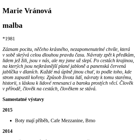
Marie Vránová
malba
*1981
Záznam pocitu, něčeho krásného, nezapomenutelné chvíle, která
v sobě skrývá celou dlouhou pravdu času. Návraty zpět k předkům,
lidem jež žili, jsou v nás, ale my jsme už slepí. Po cestách krajinou,
na kterých jsou nejkrásnější plané jabloně a panenská červená
jablíčka v dlaních. Každé má úplně jinou chuť, to podle toho, kde
strom zapustil kořeny. Způsob života lidí, návraty k tomu starému,
historii, s láskou k lidové renesanci a baroku prostých věcí. Člověk
v přírodě, člověk na cestách, člověkem se stává.
Samostatné výstavy
2015
Boty mají příběh, Cafe Mezzanine, Brno
2014