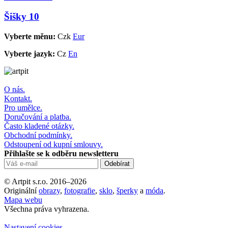
Šišky 10
Vyberte měnu:
Czk
Eur
Vyberte jazyk:
Cz
En
O nás.
Kontakt.
Pro umělce.
Doručování a platba.
Často kladené otázky.
Obchodní podmínky.
Odstoupení od kupní smlouvy.
Přihlašte se k odběru newsletteru
© Artpit s.r.o. 2016–2026
Originální
obrazy
,
fotografie
,
sklo
,
šperky
a
móda
.
Mapa webu
Všechna práva vyhrazena.
Nastavení cookies