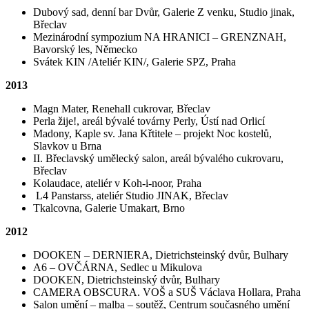
Dubový sad, denní bar Dvůr, Galerie Z venku, Studio jinak,
Břeclav
Mezinárodní sympozium NA HRANICI – GRENZNAH,
Bavorský les, Německo
Svátek KIN /Ateliér KIN/, Galerie SPZ, Praha
2013
Magn Mater, Renehall cukrovar, Břeclav
Perla žije!, areál bývalé továrny Perly, Ústí nad Orlicí
Madony, Kaple sv. Jana Křtitele – projekt Noc kostelů,
Slavkov u Brna
II. Břeclavský umělecký salon, areál bývalého cukrovaru,
Břeclav
Kolaudace, ateliér v Koh-i-noor, Praha
L4 Panstarss, ateliér Studio JINAK, Břeclav
Tkalcovna, Galerie Umakart, Brno
2012
DOOKEN – DERNIERA, Dietrichsteinský dvůr, Bulhary
A6 – OVČÁRNA, Sedlec u Mikulova
DOOKEN, Dietrichsteinský dvůr, Bulhary
CAMERA OBSCURA. VOŠ a SUŠ Václava Hollara, Praha
Salon umění – malba – soutěž, Centrum současného umění