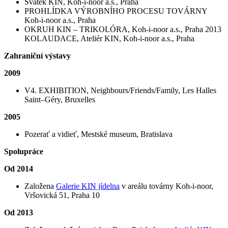
Svátek KIN, Koh-i-noor a.s., Praha
PROHLÍDKA VÝROBNÍHO PROCESU TOVÁRNY
Koh-i-noor a.s., Praha
OKRUH KIN – TRIKOLÓRA, Koh-i-noor a.s., Praha 2013
KOLAUDACE, Ateliér KIN, Koh-i-noor a.s., Praha
Zahraniční výstavy
2009
V4. EXHIBITION, Neighbours/Friends/Family, Les Halles
Saint‒Géry, Bruxelles
2005
Pozerať a vidieť, Mestské museum, Bratislava
Spolupráce
Od 2014
Založena
Galerie KIN jídelna
v areálu továrny Koh-i-noor,
Vršovická 51, Praha 10
Od 2013