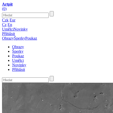
Artpit
(0)
Czk
Eur
Cz
En
Umělci
Novinky
Přihlásit
Obrazy
Šperky
Poukaz
Obrazy
Šperky
Poukaz
Umělci
Novinky
Přihlásit