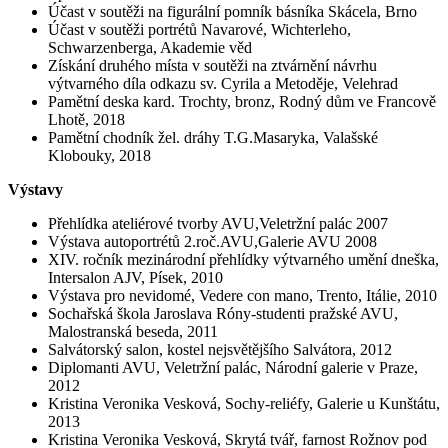
Účast v soutěži na figurální pomník básníka Skácela, Brno
Účast v soutěži portrétů Navarové, Wichterleho,
Schwarzenberga, Akademie věd
Získání druhého místa v soutěži na ztvárnění návrhu
výtvarného díla odkazu sv. Cyrila a Metoděje, Velehrad
Pamětní deska kard. Trochty, bronz, Rodný dům ve Francově
Lhotě, 2018
Pamětní chodník žel. dráhy T.G.Masaryka, Valašské
Klobouky, 2018
Výstavy
Přehlídka ateliérové tvorby AVU,Veletržní palác 2007
Výstava autoportrétů 2.roč.AVU,Galerie AVU 2008
XIV. ročník mezinárodní přehlídky výtvarného umění dneška,
Intersalon AJV, Písek, 2010
Výstava pro nevidomé, Vedere con mano, Trento, Itálie, 2010
Sochařská škola Jaroslava Róny-studenti pražské AVU,
Malostranská beseda, 2011
Salvátorský salon, kostel nejsvětějšího Salvátora, 2012
Diplomanti AVU, Veletržní palác, Národní galerie v Praze,
2012
Kristina Veronika Vesková, Sochy-reliéfy, Galerie u Kunštátu,
2013
Kristina Veronika Vesková, Skrytá tvář, farnost Rožnov pod