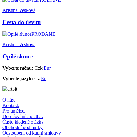
Kristina Vesková
Cesta do úsvitu
PRODANÉ
Kristina Vesková
Opilé slunce
Vyberte měnu:
Czk
Eur
Vyberte jazyk:
Cz
En
O nás.
Kontakt.
Pro umělce.
Doručování a platba.
Často kladené otázky.
Obchodní podmínky.
Odstoupení od kupní smlouvy.