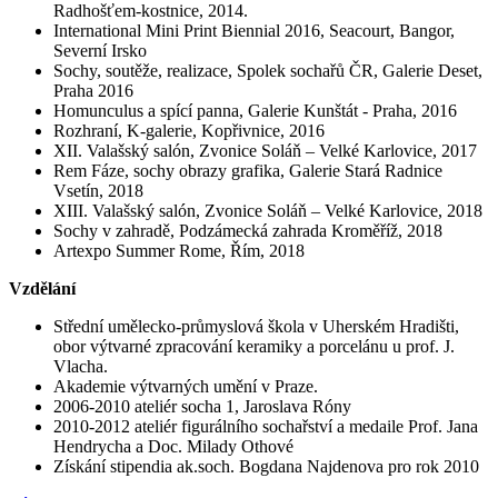
Radhošťem-kostnice, 2014.
International Mini Print Biennial 2016, Seacourt, Bangor,
Severní Irsko
Sochy, soutěže, realizace, Spolek sochařů ČR, Galerie Deset,
Praha 2016
Homunculus a spící panna, Galerie Kunštát - Praha, 2016
Rozhraní, K-galerie, Kopřivnice, 2016
XII. Valašský salón, Zvonice Soláň – Velké Karlovice, 2017
Rem Fáze, sochy obrazy grafika, Galerie Stará Radnice
Vsetín, 2018
XIII. Valašský salón, Zvonice Soláň – Velké Karlovice, 2018
Sochy v zahradě, Podzámecká zahrada Kroměříž, 2018
Artexpo Summer Rome, Řím, 2018
Vzdělání
Střední umělecko-průmyslová škola v Uherském Hradišti,
obor výtvarné zpracování keramiky a porcelánu u prof. J.
Vlacha.
Akademie výtvarných umění v Praze.
2006-2010 ateliér socha 1, Jaroslava Róny
2010-2012 ateliér figurálního sochařství a medaile Prof. Jana
Hendrycha a Doc. Milady Othové
​Získání stipendia ak.soch. Bogdana Najdenova pro rok 2010