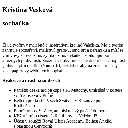
Kristina Vesková
sochařka
Žiji a tvořím v malebné a inspirativní krajině Valašska. Moje tvorba
zahrnuje sochařství, malířství, grafiku, land-art a keramiku a mísí se
v ní vlivy surrealismu, symbolismu, dekadence, atompunku
a různých podivností. Snažím se, aby umělecké dílo mělo schopnost
„mluvit“ přímo k lidskému srdci, bez toho, aby na zdech musely
viset papíry vysvětlujících popisů.
Realizace a účast na soutěžích
Pamětní deska arcibiskupa J.K. Matochy, umístěná v kostele
sv. Stanislava v Pitíně
Betlém pro kostel Všech Svatých v Rožnově pod
Radhošťem.
Portrét mons. S. Zely, arcibiskupský palác Olomouc
Kříž u hrobu cisterciáků, hřbitov na Velehradě
Účast v soutěži Royal Ulster Academy, Belfast Anglie,
s plastikou Červodrát